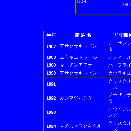
[F3-l]
19
生年
産 駒 名
前年種
ノーザン
アサクサキャノン
1987
ター
1988
ユウキエトワール
スティー
1989
マーチンアテナ
パーフラ
1990
アサクサキャビン
カツラギ
クリスタ
1991
----
ーズ
ノーザン
カシマジパング
1992
ター
オウイン
1993
----
ング
クリスタ
マチカネフクキタル
1994
ーズ