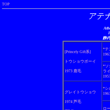
TOP
アテ
Ath
静
*
[Princely Gift系]
19
トウショウボーイ
*
1973 鹿毛
ラ
19
*
グレイトウショウ
19
1974 芦毛
ロ