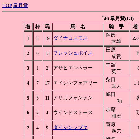
TOP
皐月賞
#
46 皐月賞(GI) 中
着
枠
馬
馬 名
騎 手
着
岡部
ダイナコスモス
1
8
19
2.0
幸雄
田原
フレッシュボイス
2
6
13
成貴
中舘
アサヒエンペラー
3
1
2
英二
柴田
エイシンフェアリー
4
7
17
1.
政人
嶋田
アサカフォンテン
5
5
11
功
加藤
ウインドストース
6
2
4
和宏
菅原
ダイシンフブキ
7
4
9
泰夫