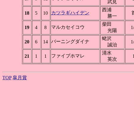
武見
西浦
カツラギハイデン
18
5
10
勝一
柴田
マルカセイコウ
19
4
8
1
光陽
蛯沢
バーニングダイナ
20
6
14
1
誠治
清水
ファイブホマレ
21
1
1
英次
TOP
皐月賞