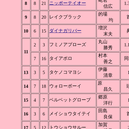
蛯名
ニッポーテイオー
8
8
21
1.
信広
的場
レイクブラック
9
8
20
均
増沢
ダイナガリバー
10
6
15
末夫
丸山
フミノアプローズ
2
3
1.
勝秀
11
村本
タイアポロ
同
7
16
善之
伊藤
タケノコマヨシ
13
3
5
清章
原
ウォローボーイ
14
7
18
昌久
郷原
ベルベットグローブ
15
4
7
洋行
田島
メイショウタイテイ
16
3
6
良保
加賀
トウショウサルー
17
5
12