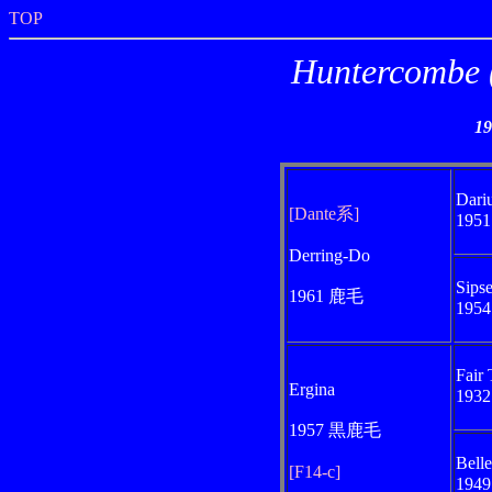
TOP
Huntercom
1
Dari
[Dante系]
195
Derring-Do
Sips
1961 鹿毛
195
Fair 
Ergina
193
1957 黒鹿毛
Bell
[F14-c]
194