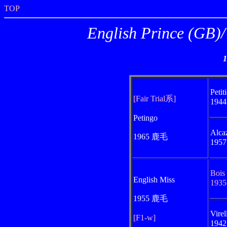
TOP
English Princ
Petit
[Fair Trial系]
194
Petingo
Alca
1965 鹿毛
195
Bois
English Miss
193
1955 鹿毛
Virel
[F1-w]
194