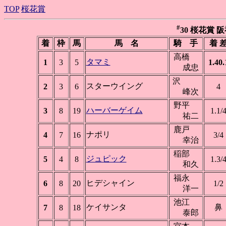
TOP
桜花賞
#
30 桜花賞 阪神 
着
枠
馬
馬 名
騎 手
着 
高橋
タマミ
1
3
5
1.40.
成忠
沢
スターウイング
2
3
6
4
峰次
野平
ハーバーゲイム
3
8
19
1.1/
祐二
鹿戸
ナポリ
4
7
16
3/4
幸治
稲部
ジュピック
5
4
8
1.3/
和久
福永
ヒデシャイン
6
8
20
1/2
洋一
池江
ケイサンタ
鼻
7
8
18
泰郎