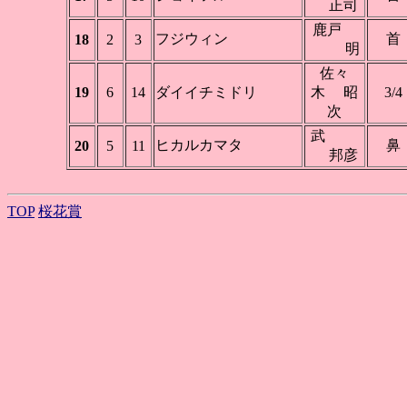
正司
鹿戸
フジウィン
首
18
2
3
明
佐々
19
6
14
ダイイチミドリ
木 昭
3/4
次
武
ヒカルカマタ
鼻
20
5
11
邦彦
TOP
桜花賞