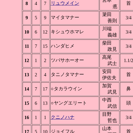
宮本
リュウメイン
首
8
4
7
悳
簗田
マイタマナー
9
5
9
3/4
善則
川端
キシュウホマレ
10
6
12
3/4
義雄
柴田
ハンダヒメ
11
7
15
3/4
政見
高尾
ツバサホーオー
12
1
2
1.1/
武士
安田
タニノタマナー
首
13
2
4
伊佐夫
加賀
○タカラウイン
鼻
14
7
17
武見
中西
○ヤングエリート
頭
15
6
13
武信
目野
クニノハナ
16
1
1
3/4
哲也
山本
ジョイフル
首
17
5
10