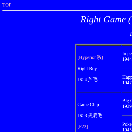
TOP
Right Ga
Impe
[Hyperion系]
194
Right Boy
Happ
1954 芦毛
194
Big 
Game Chip
193
1953 黒鹿毛
Poke
[F22]
194