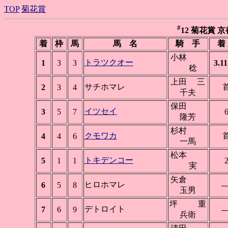
TOP
菊花賞
#
12 菊花賞 京都 
着
枠
馬
馬 名
騎 手
着
小林
トラツクオー
1
3
3
3.11
稔
上田 三
サチホマレ
2
3
4
千夫
保田
イツセイ
3
5
7
隆芳
杉村
クモワカ
4
4
6
一馬
松本
トキデンコー
5
1
1
実
矢倉
ヒロホマレ
6
5
8
--
玉男
坪 重
デトロイト
7
6
9
--
兵衛