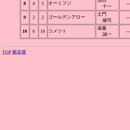
清田
オーミフジ
8
4
5
--
十一
土門
ゴールデンアロー
9
2
2
--
健司
遠藤
コメツト
10
6
10
--
誠一
TOP
菊花賞