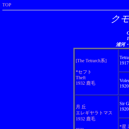
TOP
クモ
O
浦河
Tetr
[The Tetrarch系]
191
*セフト
Theft
Vole
1932 鹿毛
192
Sir G
月 丘
192
エレギヤラトマス
1932 鹿毛
*星 