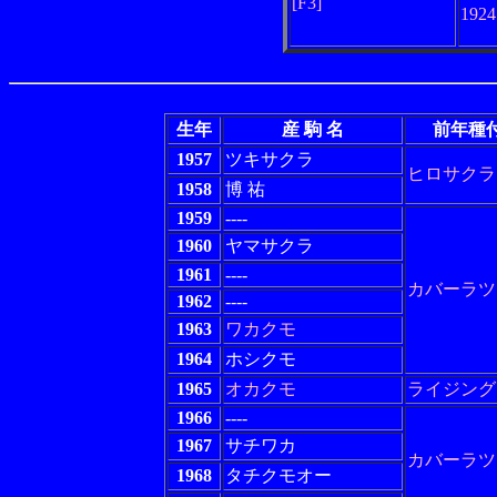
[F3]
192
生年
産 駒 名
前年種
1957
ツキサクラ
ヒロサクラ
1958
博 祐
1959
----
1960
ヤマサクラ
1961
----
カバーラツ
1962
----
1963
ワカクモ
1964
ホシクモ
1965
オカクモ
ライジング
1966
----
1967
サチワカ
カバーラツ
1968
タチクモオー