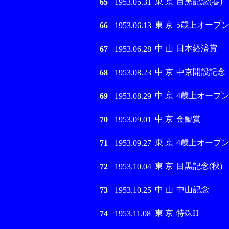
東 京
目黒記念(春)
65
1953.05.31
東 京
5歳上オープ
66
1953.06.13
中 山
日本経済賞
67
1953.06.28
中 京
中京開設記念
68
1953.08.23
中 京
4歳上オープ
69
1953.08.29
中 京
金鯱賞
70
1953.09.01
東 京
4歳上オープ
71
1953.09.27
東 京
目黒記念(秋)
72
1953.10.04
中 山
中山記念
73
1953.10.25
東 京
特殊H
74
1953.11.08