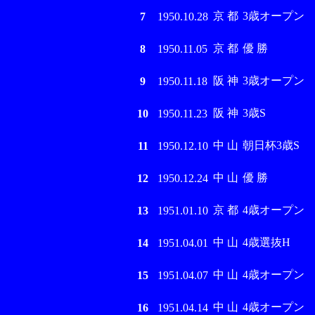
京 都
3歳オープン
7
1950.10.28
京 都
優 勝
8
1950.11.05
阪 神
3歳オープン
9
1950.11.18
阪 神
3歳S
10
1950.11.23
中 山
朝日杯3歳S
11
1950.12.10
中 山
優 勝
12
1950.12.24
京 都
4歳オープン
13
1951.01.10
中 山
4歳選抜H
14
1951.04.01
中 山
4歳オープン
15
1951.04.07
中 山
4歳オープン
16
1951.04.14