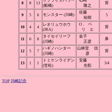
サプライズパワー
石崎
首
8
8
13
(船橋)
隆之
佐藤
モンスター (川崎)
9
5
6
5
祐樹
O . ペ
レオリュウホウ
首
10
4
4
(JRA)
リ エ
タイセイリーフ
金子
鼻
11
6
8
(川崎)
正彦
ハギノハンター
山林堂 信
首
12
5
7
(川崎)
彦
トミケンライデン
安藤
13
1
1
3/4
(笠松)
光彰
TOP
川崎記念