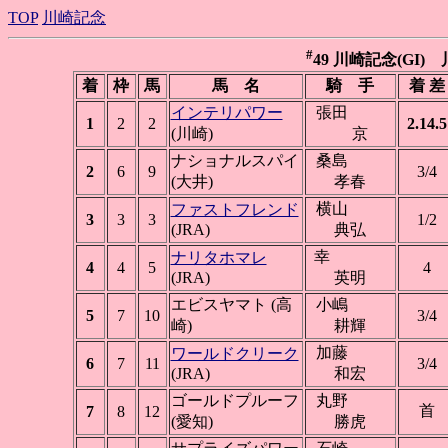
TOP
川崎記念
#
49 川崎記念(GI) 川崎
着
枠
馬
馬 名
騎 手
着 差
インテリパワー
張田
1
2
2
2.14.5
(川崎)
京
ナショナルスパイ
桑島
2
6
9
3/4
(大井)
孝春
横山
ファストフレンド
3
3
3
1/2
(JRA)
典弘
幸
ナリタホマレ
4
4
5
4
(JRA)
英明
エビスヤマト (高
小嶋
5
7
10
3/4
崎)
耕輝
加藤
ワールドクリーク
6
7
11
3/4
(JRA)
和宏
ゴールドプルーフ
丸野
首
7
8
12
(愛知)
勝虎