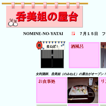
NOMINE-NO-YATAI
７月１５日 フー
女利酒師、呑美姐（のみねえ）の屋台がオープン