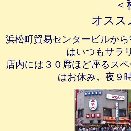
＜
オスス
浜松町貿易センタービルから
はいつもサラ
店内には３０席ほど座るスペ
はお休み。夜９