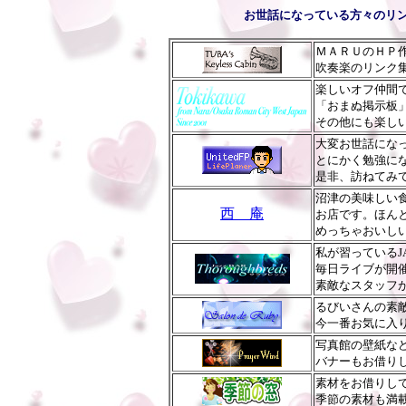
お世話になっている方々のリ
ＭＡＲＵのＨＰ
吹奏楽のリンク
楽しいオフ仲間
「おまぬ掲示板
その他にも楽し
大変お世話にな
とにかく勉強に
是非、訪ねてみ
沼津の美味しい
西 庵
お店です。ほん
めっちゃおいし
私が習っているJ
毎日ライブが開
素敵なスタッフ
るびいさんの素
今一番お気に入
写真館の壁紙な
バナーもお借り
素材をお借りし
季節の素材も満