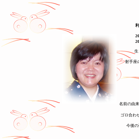
2
2
生
射手座
名前の由来
ゴロ合わ
今後の