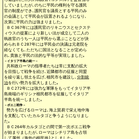
していましたが､のちに平民の権利を守る護民

官の制度ができ､護民官を議長とする平民のみ

の会議として平民会が設置されるようになり､

次第に平民の力は強まりました｡

 ＢＣ367年には護民官のリキニウスとセクステ

ィウスの提案により新しい法が成立して二人の

執政官のうち一人は平民から選ぶことなどが決

められＢＣ287年には平民会の決議は元老院を

経なくても､ただちに国法となることが定めら

れ､貴族と平民の法的な平等が実現しました｡
－イタリア半島の統一－
 共和政ローマの指導者たちは常に支配の拡大

を目指して戦争を続け､近隣都市の征服と同盟

を繰り返し領土を広げ､植民市を建設し､
分割統

治
を行い勢力を拡大しました｡

 ＢＣ272年には強力な軍隊をもってイタリア半

島南端のギリシァ植民都市を征服してイタリア

半島を統一しました｡
－ポエニ戦争－
 勢力を広げるローマは､海上貿易で栄え地中海

を支配していたカルタゴと争うようになりまし

た｡

 ＢＣ264年カルタゴとの間で第一次ポエニ戦争

が始まりましたが､ローマはシチリア島を占領

して属州（海外の植民地)としました｡
