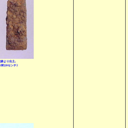
跡より出土､

約10センチ)