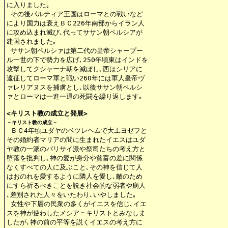
に入りました｡

 その後パルティア王国はローマとの戦いなど

により国力は衰えＢＣ226年南部からイラン人

に攻め込まれ滅び､代ってササン朝ペルシアが

建国されました｡

 ササン朝ペルシァは第二代の皇帝シャープー

ル一世の下で勢力を広げ､250年頃東はインドを

攻撃してクシャーナ朝を滅ぼし､西はシリアに

遠征してローマ軍と戦い260年には軍人皇帝ヴ

ァレリアヌスを捕虜とし､以後ササン朝ペルシ

ァとローマは一進一退の死闘を繰り返します｡

<キリスト教の成立と発展>
－キリスト教の成立－
 ＢＣ4年頃ユダヤのベツレヘムで大工ヨゼフと

その婚約者マリアの間に生まれたイエスはユダ

ヤ教の一派のパリサイ派や祭司たちの考え方と

堕落を批判し､神の愛が身分や貧富の差に関係

なくすべての人に及ぶこと､その神を信じて人

はおのれを愛するように隣人を愛し､敵のため

にすら祈るべきことを説き社会的な弱者や病人

､差別された人々をいたわり､いやしました｡

 女性や下層の民衆の多くがイエスを信じ､イエ

スを神が使わしたメシア＝キリストとみなしま

したが､神の前の平等を説くイエスの考え方に
