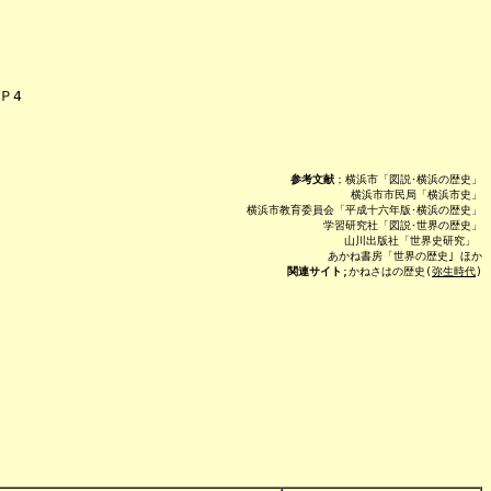
 Ｐ4
参考文献
；横浜市「図説･横浜の歴史」

                            横浜市市民局「横浜市史」

         横浜市教育委員会「平成十六年版･横浜の歴史」

                       学習研究社「図説･世界の歴史」

                            山川出版社「世界史研究」 

関連サイト
;かねさはの歴史(
弥生時代
)