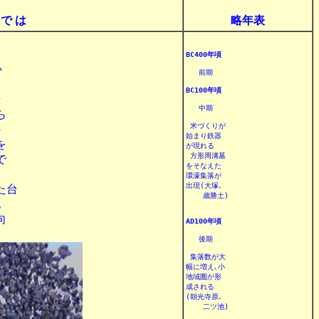
 で は
略年表
BC400年頃


   前期

BC100年頃


   中期



 米づくりが



始まり鉄器



が現れる

 方形周溝墓



をそなえた

環濠集落が

出現(大塚､

台

    歳勝土)





AD100年頃
   後期

 集落数が大

幅に増え､小

地域圏が形

成される

(朝光寺原､

    二ツ池)
