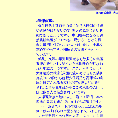
宮の台式土器(大塚
<環濠集落>

 弥生時代中期前半の横浜はその時期の遺跡

や遺物が殆どないので､無人の原野に近い状

態であったようですが､中期後半になると突

然農耕集落がいくつも出現することから横

浜に最初に住みついた人々は､新しい土地を

求めてやってきた開拓者の集団と考えられ

ています｡

 鶴見川支流の早淵川流域もも数多くの集落

遺跡が発見され､早くから水田耕作が行なわ

れた地域の一つですが､ここから見つかった

大塚遺跡の環濠(周囲に濠をめぐらせた防御

施設)の内側からは竪穴住居跡や高床式の倉

庫と推定される掘立柱の建物跡などが発見

され､これら住居跡からここの集落の人口は

ほぼ数百人と推定されています｡

 大塚遺跡は台地のふちに沿って新旧二本の

環濠が集落を囲んでいますが､環濠は巾4メ

ートル､深さ2メートルで掘った土は濠の外

側に積み上げられ土塁が築かれていました｡

 また半数近くの住居が火災にあっており農
