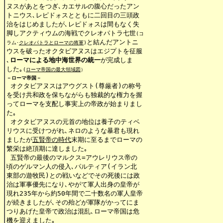
ヌスがあとをつぎ､カエサルの腹心だったアン

トニウス､レピドォスとともに二回目の三頭政

治をはじめましたが､レピドォスは間もなく失

脚しアクティウムの海戦でクレオパトラ七世
(コ

と結んだアントニ

ラム･
クレオパトラとローマの将軍
)
ウスを破ったオクタビアヌスはエジプトを征服

､
ローマによる地中海世界の統一
が完成しま

した｡
(
ローマ帝国の最大領域図
－ローマ帝国－
 オクタビアヌスはアウグスト(尊厳者)の称号

を受け共和政を保ちながらも独裁的な権力を握

ってローマを支配し事実上の帝政が始まりまし

た｡

 オクタビアヌスの元首の地位は養子のティベ

リウスに受けつがれ､ネロのような暴君も現れ

ましたが
五賢帝の時代
末期に至るまでローマの

繁栄は絶頂期に達しました｡

 五賢帝の最後のマルクス=アウレリウス帝の

頃のゲルマン人の侵入､パルティア(イラン北

東部の遊牧民)との戦いなどでその死後には政

治は軍事優先になり､やがて軍人出身の皇帝が

現れ235年から約50年間で二十数名の軍人皇帝

が続きましたが､その殆どが軍隊がかってにま

つりあげた皇帝で政治は混乱､ローマ帝国は危

機を迎えました｡