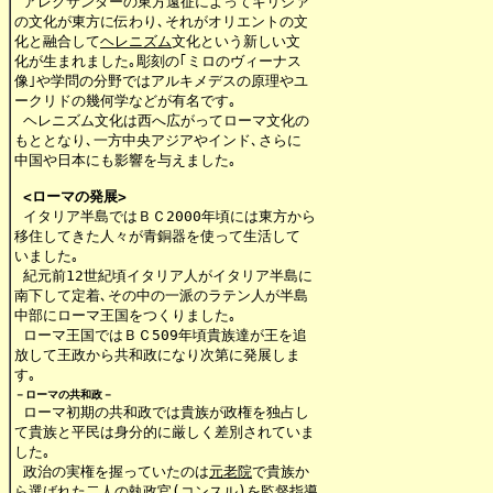
 アレクサンダーの東方遠征によってギリシァ

の文化が東方に伝わり､それがオリエントの文

化と融合して
ヘレニズム
文化という新しい文

化が生まれました｡彫刻の｢ミロのヴィーナス

像｣や学問の分野ではアルキメデスの原理やユ

ークリドの幾何学などが有名です｡

 ヘレニズム文化は西へ広がってローマ文化の

もととなり､一方中央アジアやインド､さらに

中国や日本にも影響を与えました｡

<ローマの発展>
 イタリア半島ではＢＣ2000年頃には東方から

移住してきた人々が青銅器を使って生活して

いました｡

 紀元前12世紀頃イタリア人がイタリア半島に

南下して定着､その中の一派のラテン人が半島

中部にローマ王国をつくりました｡

 ローマ王国ではＢＣ509年頃貴族達が王を追

放して王政から共和政になり次第に発展しま

す｡
－ローマの共和政－
 ローマ初期の共和政では貴族が政権を独占し

て貴族と平民は身分的に厳しく差別されていま

した｡

 政治の実権を握っていたのは
元老院
で貴族か

ら選ばれた二人の執政官(コンスル)を監督指導
