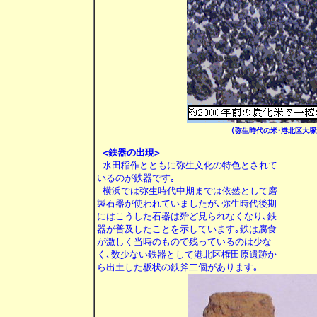
(弥生時代の米･港北区大塚
<鉄器の出現>
 水田稲作とともに弥生文化の特色とされて

いるのが鉄器です｡

 横浜では弥生時代中期までは依然として磨

製石器が使われていましたが､弥生時代後期

にはこうした石器は殆ど見られなくなり､鉄

器が普及したことを示しています｡鉄は腐食

が激しく当時のもので残っているのは少な

く､数少ない鉄器として港北区権田原遺跡か
