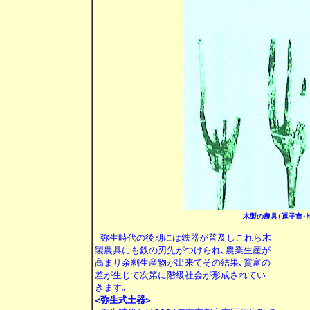
木製の農具(逗子市･
 弥生時代の後期には鉄器が普及しこれら木

製農具にも鉄の刃先がつけられ､農業生産が

高まり余剰生産物が出来てその結果､貧富の

差が生じて次第に階級社会が形成されてい

<弥生式土器>