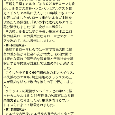
 再起を目指すカルタゴはＢＣ218年ローマを攻

め､カルタゴの勇将ハンニバルはアルプスを越

えてイタリア半島に侵入して10年以上もローマ

を苦しめましたが､ローマ軍がカルタゴ本国を

攻めたため帰国し､戦いの末に敗れカルタゴは

再び降伏しました(第二次ポエニ戦争)｡

 その後カルタゴは勢力を失い第三次ポエニ戦

争の結果ローマの属州になりローマはマケドニ

アを攻めてこれも属州にしました｡
－第一回三頭政治－
 発展するローマ社会では一方で市民の間に貧

富の差が拡がり社会不安が増大し､政治の面で

は豊かな貴族で保守的な閥族派と平民社会を基

盤とする平民派が対立して流血の争いが続きま

した｡

 こうした中でＢＣ60年閥族派のポンペイウス､

平民派のカエサル､騎士階級のクラッススの三

人が密約を結んで政治を彼らの手で行ないまし

た｡

 クラッススの死後ポンペイウスとの争いに勝

ったカエサルはＢＣ44年終身の独裁官になり最

高権力者となりましたが､独裁を恐れるブルー

トォスらによって暗殺されました｡
－第ニ回三頭政治－
 カエサルの死後､カエサルの養子のオクタビア
