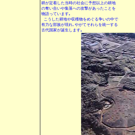
耕が定着した当時の社会に予想以上の耕地

の奪い合いや集落への攻撃があったことを

物語っています｡

 こうした耕地や収穫物をめぐる争いの中で

有力な部族が現れ､やがてそれらを統一する
