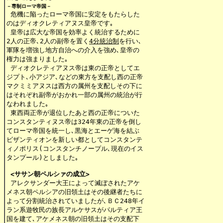
－専制ローマ帝国－
 危機に陥ったローマ帝国に安定をもたらした

のはディオクレティアヌス皇帝です｡

 皇帝は広大な帝国を効率よく統治するために

2人の正帝､2人の副帝を置く
4分統治制
を行い､

軍隊を増強し地方自治への介入を強め､皇帝の

権力は強まりました｡

 ディオクレティアヌス帝は東の正帝としてエ

ジプト､小アジア､などの東方を支配し西の正帝

マクミミアヌスは西方の属州を支配しその下に

はそれぞれ副帝がおかれ一部の属州の統治が行

なわれました｡

 東西両正帝が退位したあと西の正帝についた

コンスタンティヌス帝は324年東の正帝を倒し

てローマ帝国を統一し､黒海とエーゲ海を結ぶ

ビザンティオンを新しい都としてコンスタンテ

ィノポリス(コンスタンチノープル､現在のイス

タンプール)としました｡

<ササン朝ペルシァの成立>

 アレクサンダー大王によって滅ぼされたアケ

メネス朝ペルシアの旧領土はその後継者たちに

よって分割統治されていましたが､ＢＣ248年イ

ラン系遊牧民の族長アルケサスがパルティア王

国を建て､アケメネス朝の旧領土はその支配下
