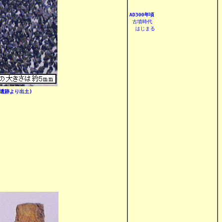
AD300年頃

 古墳時代

  はじまる

遺跡より出土)