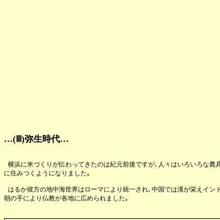
 
…(Ⅲ)弥生時代…
 横浜に米づくりが伝わってきたのは紀元前後ですが､人々はいろいろな農具
に住みつくようになりました｡

 はるか彼方の地中海世界はローマにより統一され､中国では漢が栄えインド
朝の手により仏教が各地に広められました｡