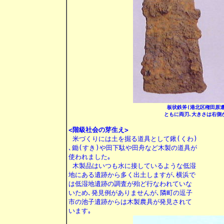
板状鉄斧(港北区権田原遺
ともに両刃､大きさは右側が
<階級社会の芽生え>

 米づくりには土を掘る道具として鍬(くわ)

､鋤(すき)や田下駄や田舟など木製の道具が

使われました｡

 木製品はいつも水に接しているような低湿

地にある遺跡から多く出土しますが､横浜で

は低湿地遺跡の調査が殆ど行なわれていな

いため､発見例がありませんが､隣町の逗子

市の池子遺跡からは木製農具が発見されて

います｡