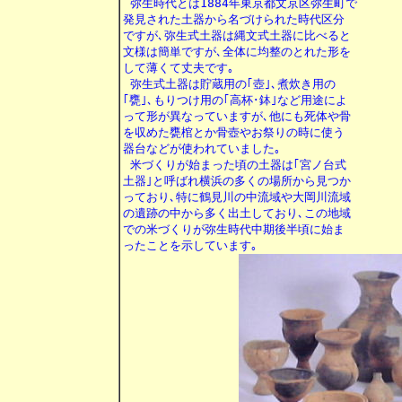

 弥生時代とは1884年東京都文京区弥生町で

発見された土器から名づけられた時代区分

ですが､弥生式土器は縄文式土器に比べると

文様は簡単ですが､全体に均整のとれた形を

して薄くて丈夫です｡

 弥生式土器は貯蔵用の｢壺｣､煮炊き用の

｢甕｣､もりつけ用の｢高杯･鉢｣など用途によ

って形が異なっていますが､他にも死体や骨

を収めた甕棺とか骨壺やお祭りの時に使う

器台などが使われていました｡

 米づくりが始まった頃の土器は｢宮ノ台式

土器｣と呼ばれ横浜の多くの場所から見つか

っており､特に鶴見川の中流域や大岡川流域

の遺跡の中から多く出土しており､この地域

での米づくりが弥生時代中期後半頃に始ま
