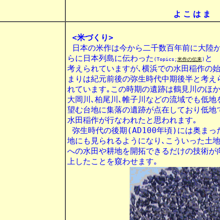
よ こ は ま
<米づくり>
 日本の米作は今から二千数百年前に大陸か
らに日本列島に伝わった
と

(Topics;
米作の伝来
)
考えられていますが､横浜での水田稲作の始
まりは紀元前後の弥生時代中期後半と考えら
れています｡この時期の遺跡は鶴見川のほか
大岡川､柏尾川､帷子川などの流域でも低地を
望む台地に集落の遺跡が点在しており低地で
水田稲作が行なわれたと思われます｡

 弥生時代の後期(AD100年頃)には奥まった
地にも見られるようになり､こういった土地
への水田や耕地を開拓できるだけの技術が向