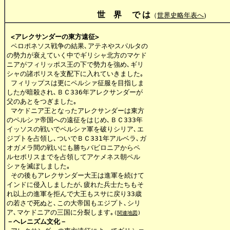
世 界 で は
（
世界史略年表へ
)
<アレクサンダーの東方遠征>
 ペロポネソス戦争の結果､アテネやスパルタの

の勢力が衰えていく中でギリシャ北方のマケド

ニアがフィリッポス王の下で勢力を強め､ギリ

シャの諸ポリスを支配下に入れていきました｡

 フィリップスは更にペルシァ征服を目指しま

したが暗殺され､ＢＣ336年アレクサンダーが

父のあとをつぎました｡

 マケドニア王となったアレクサンダーは東方

のペルシァ帝国への遠征をはじめ､ＢＣ333年

イッソスの戦いでペルシァ軍を破りシリア､エ

ジプトを占領し､ついでＢＣ331年アルベラ､ガ

オガメラ間の戦いにも勝ちバビロニアからペ

ルセポリスまでを占領してアケメネス朝ペル

シァを滅ぼしました｡

 その後もアレクサンダー大王は進軍を続けて

インドに侵入しましたが､疲れた兵士たちもそ

れ以上の進軍を拒んで大王もスサに戻り33歳

の若さで死ぬと､この大帝国もエジプト､シリ

ア､マケドニアの三国に分裂します｡
(
関連地図
)
－ヘレニズム文化－