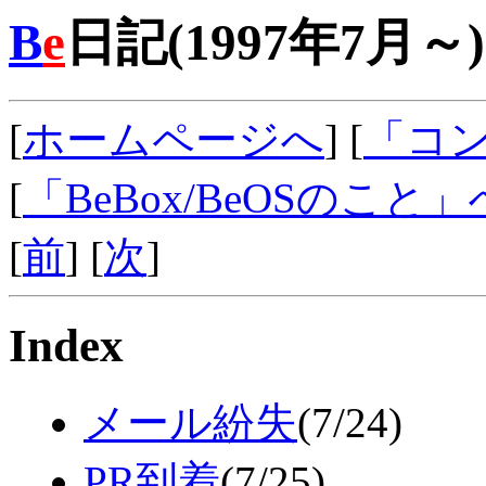
B
e
日記(1997年7月～)
[
ホームページへ
] [
「コ
[
「BeBox/BeOSのこと」
[
前
] [
次
]
Index
メール紛失
(7/24)
PR到着
(7/25)