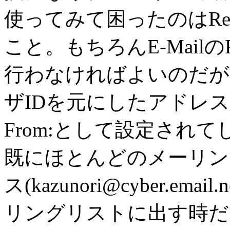
使ってみて困ったのはRep
こと。もちろんE-MailのPre
行わなければよいのだが
ザIDを元にしたアドレス(rj3k-t
From:として設定されて
既にほとんどのメーリン
ス(kazunori@cyber.e
リングリストに出す時だけFi