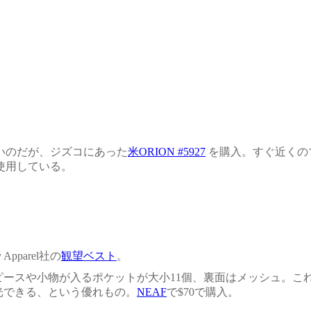
のだが、ジズコにあった
米
ORION #5927
を購入。すぐ近くの
使用している。
y Apparel社の
観望ベスト
。
ピースや小物が入るポケットが大小11個、裏面はメッシュ。こ
光できる、という優れもの。
NEAF
で$70で購入。