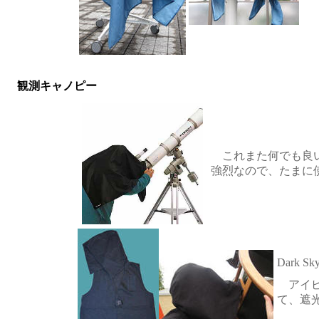
観測キャノピー
これまた何でも良い
強烈なので、たまに
Dark Sk
アイ
て、遮