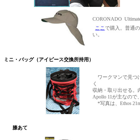
CORONADO Ultimate S
ここ
で購入。普通の
い。
ミニ・バッグ（アイピース交換所持用）
ワークマンで見つけ
く
収納・取り出せる。内
Apollo 11が主
*写真は、Ethos 
膝あて