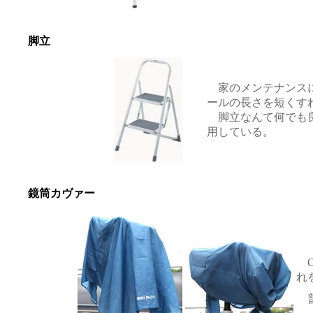
脚立
家のメンテナンス
ールの長さを短くす
脚立なんて何でも良
用している。
鏡筒カヴァー
O
れ
普