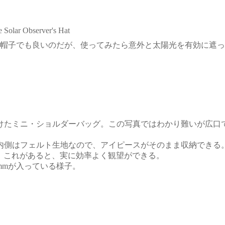
olar Observer's Hat
帽子でも良いのだが、使ってみたら意外と太陽光を有効に遮っ
たミニ・ショルダーバッグ。この写真ではわかり難いが広口
側はフェルト生地なので、アイピースがそのまま収納できる。25”ド
なので、これがあると、実に効率よく観望ができる。
21mmが入っている様子。