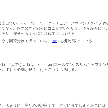
山出ているが、プロ・ワーク・チェア：スウィングタイプ
PW
けでなく、座面の固定部分にゴムが付いていて、体が左右に傾
分あり、寝そべるように双眼鏡で空も流せる。
今は国際光器で扱っていて、
site
に説明が載っている。
時、1人でない時は、
Coleman
(コールマン) スリムキャプテン
る。すわり心地が良く、けっこうくつろげる。
。あまりにも座り心地が良くて、すぐに寝てしまう星見には ”