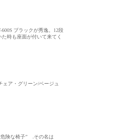
-600S
ブラックが秀逸。12段
いた時も座面が付いて来てく
チェア・グリーン/ベージュ
危険な椅子” .その名は