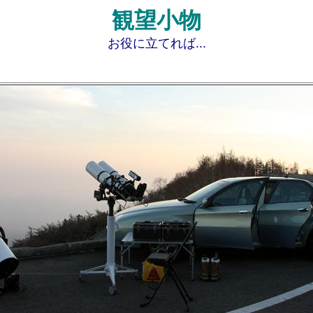
観望
小物
お役に立てれば...