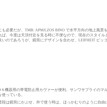
にも必要だが、
TMB:
APM/LZOS
BINO
で水平方向の地上風景
れば、今度は天頂付近を見る時に不便なので、現在のスタイル
いのであろうが、鏡筒にデザインを合わせ、
LEIFHEIT
ピッ
Ａ機器用の帯電防止用カヴァーが便利。サンワサプライのマ
を使っている。
段は鏡筒にかぶせ、外で使う時は、ほっかむりのように自由