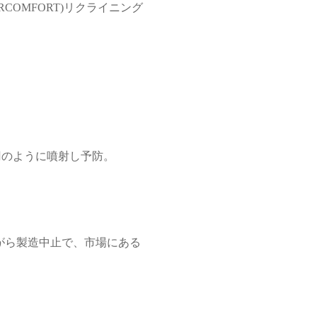
IRCOMFORT)リクライニング
円のように噴射し予防。
がら製造中止で、市場にある