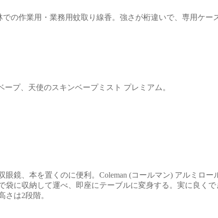
での作業用・業務用蚊取り線香。強さが桁違いで、専用ケー
ベープ、天使のスキンベープミスト プレミアム。
双眼鏡、本を置くのに便利。
Coleman
(コールマン) アルミロ
で袋に収納して運べ、即座にテーブルに変身する。実に良くで
高さは2段階。