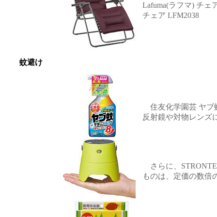
Lafuma(ラフマ) 
チェア LFM2038
蚊避け
住友化学園芸 ヤブ蚊
反射鏡や対物レンズ
さらに、STRONTE
ものは、定価の数倍