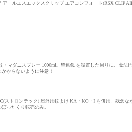
チェア アールエスエックスクリップ エアコンフォート(RSX CLIP A
・マダニスプレー 1000ml。
望遠鏡 を設置した周りに、魔法
にかからないように注意！
C(ストロンテック) 屋外用蚊よけ KA・KO・I
を併用。残念な
のぼったくり転売のみ。