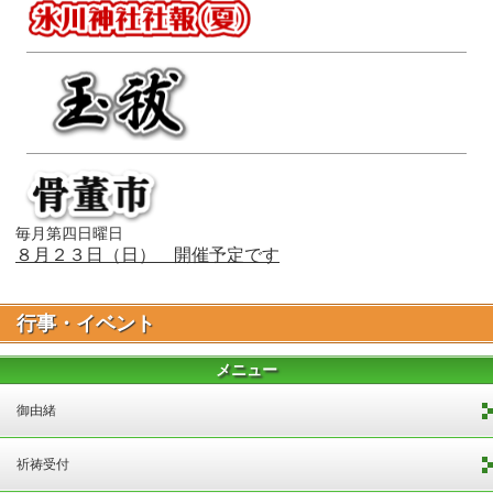
毎月第四日曜日
８月２３
日（日） 開催予定です
行事・イベント
メニュー
御由緒
祈祷受付