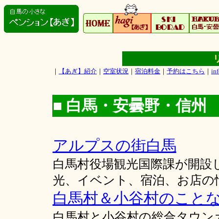
｜
【あぎ】紹介
｜
空室状況
｜
宿泊料金
｜
予約はこちら
｜
in
■ 白馬・安曇野・信州
アルプスの街白馬
白馬村役場観光国際課が開設
光、イベント、宿泊、お店の
白馬村＆小谷村のことなら【Hak
白馬村と小谷村の総合タウン