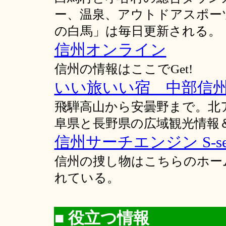
ー、温泉、アウトドアスポー
の白馬」は毎日更新される。
信州オンライン
信州の情報はここでGet!
いい旅いい宿 中部信
飛騨高山から安曇野まで。北
阜県と長野県の広域観光情報
信州サーチエンジン S-sea
信州の捜し物はこちらのホー
れている。
■ 役立つ情報