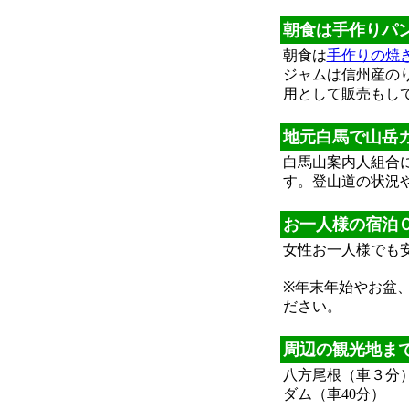
朝食は手作りパ
朝食は
手作りの焼
ジャムは信州産の
用として販売もし
地元白馬で山岳
白馬山案内人組合
す。登山道の状況
お一人様の宿泊
女性お一人様でも
※年末年始やお盆
ださい。
周辺の観光地ま
八方尾根（車３分
ダム（車40分）