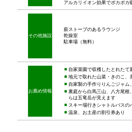
アルカリイオン効果でポカポカ
薪ストーブのあるラウンジ
その他施設
乾燥室
駐車場（無料）
■
自家菜園で収穫したとれたて
■
地元で取れた山菜・きのこ、
■
自家製の手作りりんごジャム
お薦め情報
■
裏庭から白馬三山、八方尾根
らは五竜岳が見えます
■
スキー場行きシャトルバスの
■
温泉、お土産の割引券あり