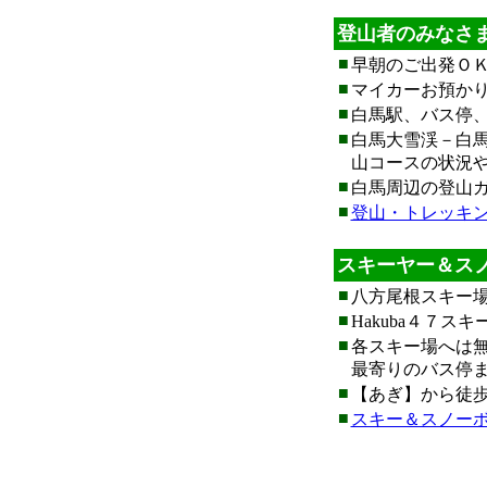
登山者のみなさ
■
早朝のご出発Ｏ
■
マイカーお預か
■
白馬駅、バス停
■
白馬大雪渓－白
山コースの状況
■
白馬周辺の登山
■
登山・トレッキ
スキーヤー＆ス
■
八方尾根スキー場
■
Hakuba４７ス
■
各スキー場へは
最寄りのバス停
■
【あぎ】から徒
■
スキー＆スノー