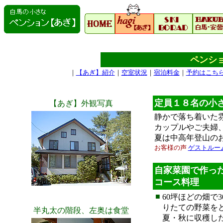
ペンシ
｜
【あぎ】紹介
｜
空室状況
｜
宿泊料金
｜
予約はこち
定員１８名の小
【あぎ】外観写真
静かで落ち着いた
カップルやご夫婦
夏は中高年登山の
お客様の声
ゲストルー
自家菜園で作っ
コース料理
■
60坪ほどの畑で
りたての野菜を
半丸太の階段、左奥は食堂
夏・秋に収穫し