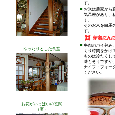
す。
■
お米は農家から
気温差があり、
す。
そのお米を白馬
す。
■
牛肉のパイ包み
ゆったりとした食堂
くり時間をかけ
ものは冷たくし
味もそうですが
ナイフ・フォー
ください。
お花がいっぱいの玄関
（夏）