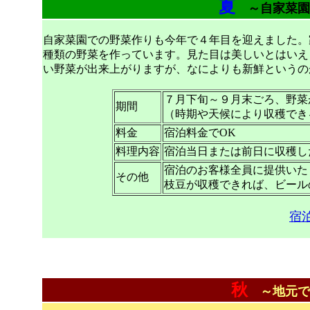
夏
～自家菜園
自家菜園での野菜作りも今年で４年目を迎えました。
種類の野菜を作っています。見た目は美しいとはいえ
い野菜が出来上がりますが、なによりも新鮮というの
７月下旬～９月末ごろ、野菜
期間
（時期や天候により収穫でき
料金
宿泊料金でOK
料理内容
宿泊当日または前日に収穫し
宿泊のお客様全員に提供いた
その他
枝豆が収穫できれば、ビール
宿
秋
～地元で