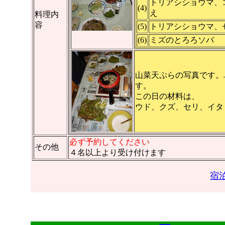
トリアシショウマ、
(4)
え
料理内
容
(5)
トリアシショウマ、
(6)
ミズのとろろソバ
山菜天ぷらの写真です。
す。
この日の材料は、
ウド、クズ、セリ、イタ
必ず予約してください
その他
４名以上より受け付けます
宿