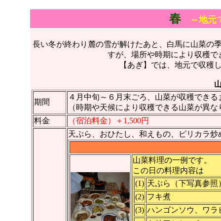
春
～地元で
長い冬が終わり麓の雪が解けたあと、白馬に山菜の
すが、場所や時期により収穫で
【あぎ】では、地元で収穫
４月中旬～６月末ごろ、山菜が収穫できる
期間
（時期や天候により収穫できる山菜が異な
料金
（宿泊料金）＋1,500円
天ぷら、おひたし、和えもの、ピリカラ炒
山菜料理の一例です。
この日の料理内容は
(1)
天ぷら（下写真参照
(2)
フキ煮
(3)
ハンゴンソウ、ワラ