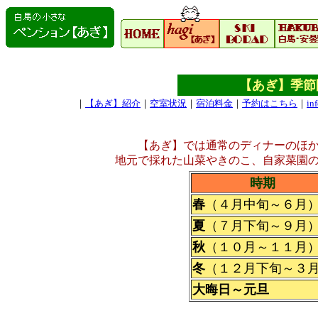
【あぎ】季節
｜
【あぎ】紹介
｜
空室状況
｜
宿泊料金
｜
予約はこちら
｜
in
【あぎ】では通常のディナーのほ
地元で採れた山菜やきのこ、自家菜園
時期
春
（４月中旬～６月
夏
（７月下旬～９月
秋
（１０月～１１月
冬
（１２月下旬～３
大晦日～元旦