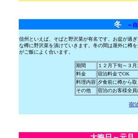
冬
～自
信州といえば、そばと野沢菜が有名です。お盆が過ぎ
な樽に野沢菜を漬けていきます。冬の間は屋外に樽を
がご飯によく合います。
期間
１２月下旬～３月
料金
宿泊料金でOK
料理内容
夕食前に樽から取
その他
宿泊のお客様全員
宿
大晦日～元旦