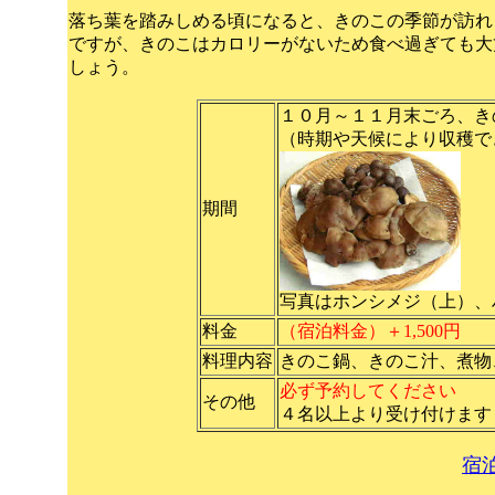
落ち葉を踏みしめる頃になると、きのこの季節が訪れ
ですが、きのこはカロリーがないため食べ過ぎても大
しょう。
１０月～１１月末ごろ、き
（時期や天候により収穫で
期間
写真はホンシメジ（上）、
料金
（宿泊料金）＋1,500円
料理内容
きのこ鍋、きのこ汁、煮物
必ず予約してください
その他
４名以上より受け付けます
宿