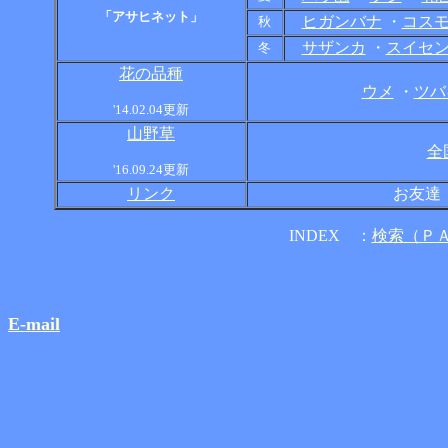
「アサヒネット」
ヒガンバナ
・
コス
秋
サザンカ
・
スイセ
冬
花の品種
ウメ
・
ツバ
'14.02.04更新
山野草
全
'16.09.24更新
リンク
お友達
INDEX ：
検索（Ｐ
E-mail