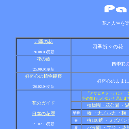
花と人生を
四季の花
四季折々の花
（
'26.08.03更新
花の旅
四季彩
'25.09.01更新
好奇心の植物観察
好奇心のまま
'26.02.04更新
「アサヒネット」にデー
等の惧れは少ないと思いま
花のガイド
植物園・花公園
・
椿
・
ナノハナ
・
梅
早春
日本の花暦
桜100選
・
ミズバシ
春
'21.02.13更新
バラ園
・
フジ
・
花
夏