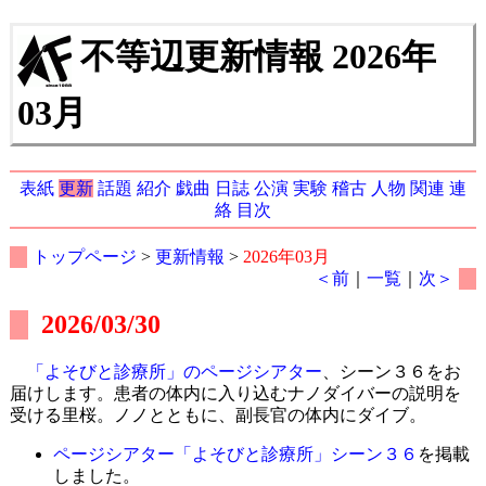
不等辺更新情報 2026年
03月
表紙
更新
話題
紹介
戯曲
日誌
公演
実験
稽古
人物
関連
連
絡
目次
トップページ
>
更新情報
>
2026年03月
＜前
｜
一覧
｜
次＞
2026/03/30
「よそびと診療所」のページシアター
、シーン３６をお
届けします。患者の体内に入り込むナノダイバーの説明を
受ける里桜。ノノとともに、副長官の体内にダイブ。
ページシアター「よそびと診療所」シーン３６
を掲載
しました。