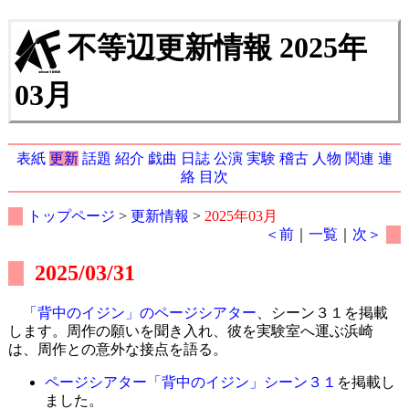
不等辺更新情報 2025年
03月
表紙
更新
話題
紹介
戯曲
日誌
公演
実験
稽古
人物
関連
連
絡
目次
トップページ
>
更新情報
>
2025年03月
＜前
｜
一覧
｜
次＞
2025/03/31
「背中のイジン」のページシアター
、シーン３１を掲載
します。周作の願いを聞き入れ、彼を実験室へ運ぶ浜崎
は、周作との意外な接点を語る。
ページシアター「背中のイジン」シーン３１
を掲載し
ました。