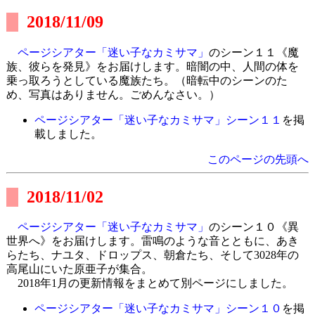
2018/11/09
ページシアター「迷い子なカミサマ」
のシーン１１《魔
族、彼らを発見》をお届けします。暗闇の中、人間の体を
乗っ取ろうとしている魔族たち。（暗転中のシーンのた
め、写真はありません。ごめんなさい。）
ページシアター「迷い子なカミサマ」シーン１１
を掲
載しました。
このページの先頭へ
2018/11/02
ページシアター「迷い子なカミサマ」
のシーン１０《異
世界へ》をお届けします。雷鳴のような音とともに、あき
らたち、ナユタ、ドロップス、朝倉たち、そして3028年の
高尾山にいた原亜子が集合。
2018年1月の更新情報をまとめて別ページにしました。
ページシアター「迷い子なカミサマ」シーン１０
を掲