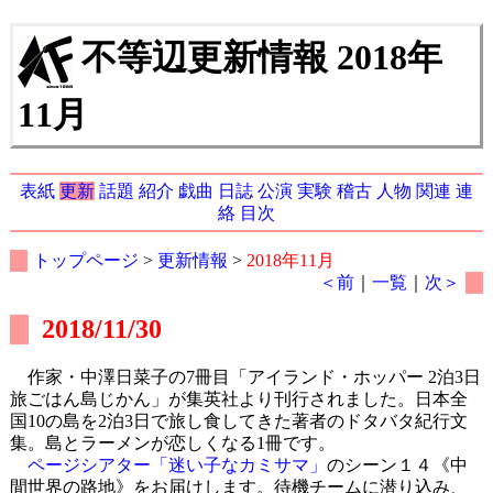
不等辺更新情報 2018年
11月
表紙
更新
話題
紹介
戯曲
日誌
公演
実験
稽古
人物
関連
連
絡
目次
トップページ
>
更新情報
>
2018年11月
＜前
｜
一覧
｜
次＞
2018/11/30
作家・中澤日菜子の7冊目「アイランド・ホッパー 2泊3日
旅ごはん島じかん」が集英社より刊行されました。日本全
国10の島を2泊3日で旅し食してきた著者のドタバタ紀行文
集。島とラーメンが恋しくなる1冊です。
ページシアター「迷い子なカミサマ」
のシーン１４《中
間世界の路地》をお届けします。待機チームに潜り込み、