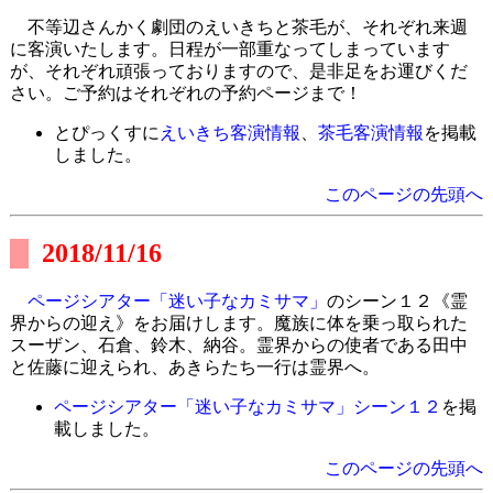
不等辺さんかく劇団のえいきちと茶毛が、それぞれ来週
に客演いたします。日程が一部重なってしまっています
が、それぞれ頑張っておりますので、是非足をお運びくだ
さい。ご予約はそれぞれの予約ページまで！
とぴっくすに
えいきち客演情報
、
茶毛客演情報
を掲載
しました。
このページの先頭へ
2018/11/16
ページシアター「迷い子なカミサマ」
のシーン１２《霊
界からの迎え》をお届けします。魔族に体を乗っ取られた
スーザン、石倉、鈴木、納谷。霊界からの使者である田中
と佐藤に迎えられ、あきらたち一行は霊界へ。
ページシアター「迷い子なカミサマ」シーン１２
を掲
載しました。
このページの先頭へ