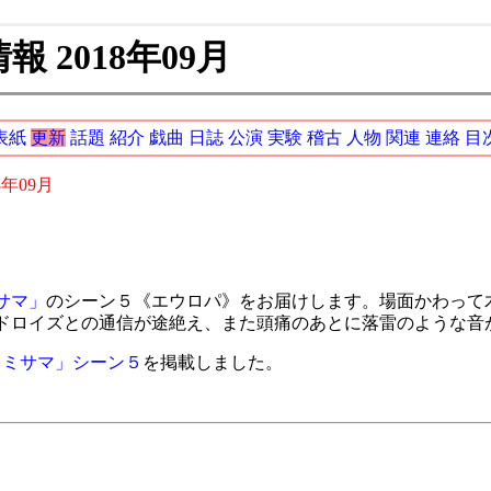
 2018年09月
表紙
更新
話題
紹介
戯曲
日誌
公演
実験
稽古
人物
関連
連絡
目
8年09月
サマ」
のシーン５《エウロパ》をお届けします。場面かわって
ドロイズとの通信が途絶え、また頭痛のあとに落雷のような音
カミサマ」シーン５
を掲載しました。