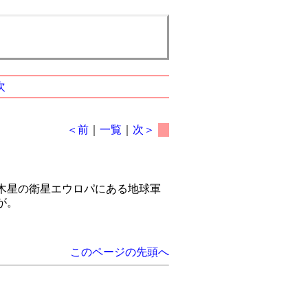
次
＜前
｜
一覧
｜
次＞
木星の衛星エウロパにある地球軍
が。
このページの先頭へ