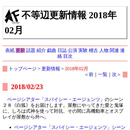
不等辺更新情報 2018年
02月
表紙
更新
話題
紹介
戯曲
日誌
公演
実験
稽古
人物
関連
連
絡
目次
トップページ
>
更新情報
>
2018年02月
＜前
｜
一覧
｜
次＞
2018/02/23
ページシアター「スパイシー・エージェンツ」
のシーン
２８《白狐》をお届けします。屋敷にやってきた愛と鬼塚
に、しろは式神を使って対抗。その間に高機動車とオスプ
レイが屋敷から外へ。
ページシアター「スパイシー・エージェンツ」シーン