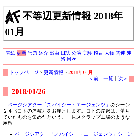
不等辺更新情報 2018年
01月
表紙
更新
話題
紹介
戯曲
日誌
公演
実験
稽古
人物
関連
連
絡
目次
トップページ
>
更新情報
>
2018年01月
＜前
｜
一覧
｜
次＞
2018/01/26
ページシアター「スパイシー・エージェンツ」
のシーン
２４《コトの屋敷》をお届けします。コトの屋敷は、落ち
ていたものを集めたという、一見スクラップ工場のような
屋敷。
ページシアター「スパイシー・エージェンツ」シーン