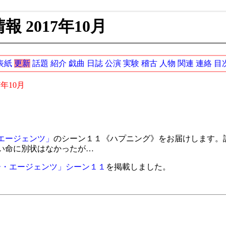
 2017年10月
表紙
更新
話題
紹介
戯曲
日誌
公演
実験
稽古
人物
関連
連絡
目
7年10月
エージェンツ」
のシーン１１《ハプニング》をお届けします。
い命に別状はなかったが…
ー・エージェンツ」シーン１１
を掲載しました。