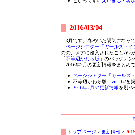
とぴっくすに
えいきち・客
2016/03/04
3月です。春めいた陽気になって
ページシアター「ガールズ・イ
のの、メアに侵入されたことがわ
「
不等辺かわら版
」のバックナンバ
2016年2月の更新情報をまとめ
ページシアター「ガールズ
不等辺かわら版、
vol.162
を
2016年2月の更新情報
を別ペ
トップページ
>
更新情報
>
201