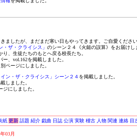
演情報
を掲載しました。
きましたが、まだまだ寒い日もやってきます。ご自愛くださ
ン・ザ・クライシス」
のシーン２４《火鎚の誤算》をお届けし
かり、生徒たちのもとへ戻る校長たち。
ー、vol.162を掲載しました。
て別ページにしました。
・イン・ザ・クライシス」シーン２４
を掲載しました。
掲載しました。
ージにしました。
表紙
更新
話題
紹介
戯曲
日誌
公演
実験
稽古
人物
関連
連絡
目
6年03月