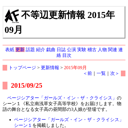
不等辺更新情報 2015年
09月
表紙
更新
話題
紹介
戯曲
日誌
公演
実験
稽古
人物
関連
連
絡
目次
トップページ
>
更新情報
>
2015年09月
＜前
｜
一覧
｜
次＞
2015/09/25
ページシアター「ガールズ・イン・ザ・クライシス」
の
シーン１《私立南浅草女子高等学校》をお届けします。物
語の舞台となる女子高の昼間部の3人娘が登場です。
ページシアター「ガールズ・イン・ザ・クライシス」
シーン１
を掲載しました。