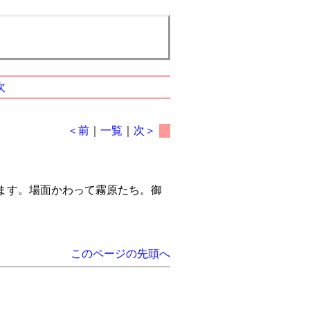
次
＜前
｜
一覧
｜
次＞
します。場面かわって霧原たち。御
このページの先頭へ