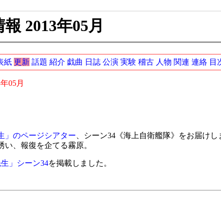
 2013年05月
表紙
更新
話題
紹介
戯曲
日誌
公演
実験
稽古
人物
関連
連絡
目
3年05月
生」のページシアター
、シーン34《海上自衛艦隊》をお届け
誘い、報復を企てる霧原。
生」シーン34
を掲載しました。