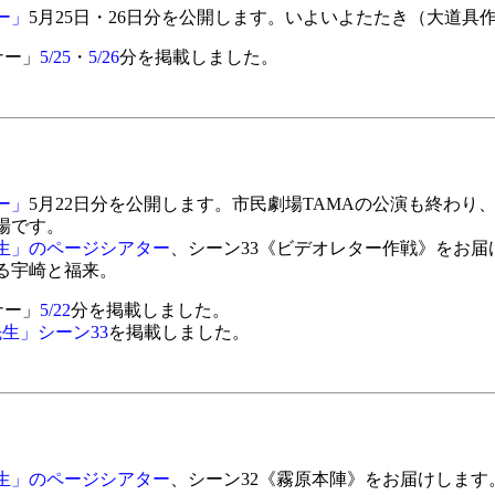
ー」
5月25日・26日分を公開します。いよいよたたき（大道具
ナー」
5/25
・
5/26
分を掲載しました。
ー」
5月22日分を公開します。市民劇場TAMAの公演も終わり
場です。
生」のページシアター
、シーン33《ビデオレター作戦》をお
る宇崎と福来。
ナー」
5/22
分を掲載しました。
生」シーン33
を掲載しました。
生」のページシアター
、シーン32《霧原本陣》をお届けしま