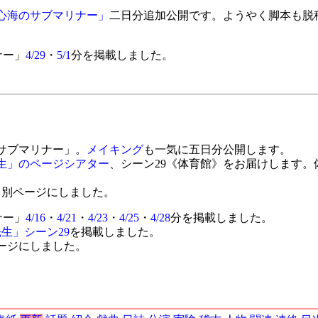
心海のサブマリナー」
二日分追加公開です。ようやく脚本も脱
ナー」
4/29
・
5/1
分を掲載しました。
サブマリナー」。
メイキング
も一気に五日分公開します。
生」のページシアター
、シーン29《体育館》をお届けします
て別ページにしました。
ナー」
4/16
・
4/21
・
4/23
・
4/25
・
4/28
分を掲載しました。
生」シーン29
を掲載しました。
ージにしました。