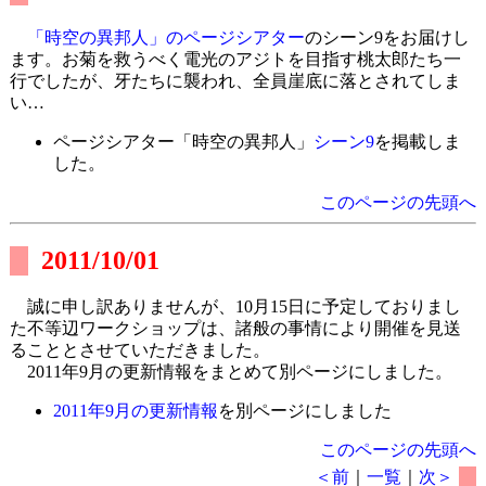
「時空の異邦人」のページシアター
のシーン9をお届けし
ます。お菊を救うべく電光のアジトを目指す桃太郎たち一
行でしたが、牙たちに襲われ、全員崖底に落とされてしま
い…
ページシアター「時空の異邦人」
シーン9
を掲載しま
した。
このページの先頭へ
2011/10/01
誠に申し訳ありませんが、10月15日に予定しておりまし
た不等辺ワークショップは、諸般の事情により開催を見送
ることとさせていただきました。
2011年9月の更新情報をまとめて別ページにしました。
2011年9月の更新情報
を別ページにしました
このページの先頭へ
＜前
｜
一覧
｜
次＞