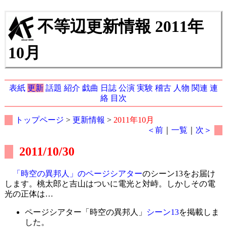
不等辺更新情報 2011年
10月
表紙
更新
話題
紹介
戯曲
日誌
公演
実験
稽古
人物
関連
連
絡
目次
トップページ
>
更新情報
>
2011年10月
＜前
｜
一覧
｜
次＞
2011/10/30
「時空の異邦人」のページシアター
のシーン13をお届け
します。桃太郎と吉山はついに電光と対峙。しかしその電
光の正体は…
ページシアター「時空の異邦人」
シーン13
を掲載しま
した。