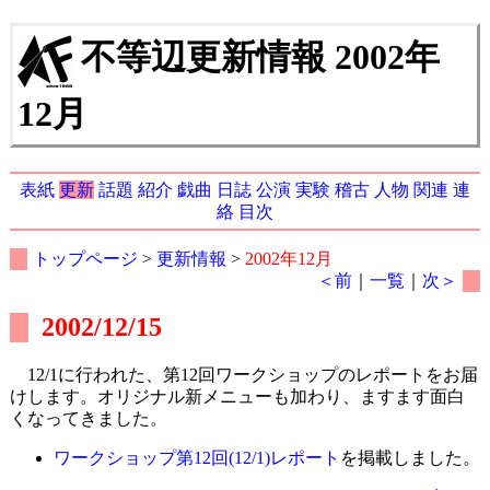
不等辺更新情報 2002年
12月
表紙
更新
話題
紹介
戯曲
日誌
公演
実験
稽古
人物
関連
連
絡
目次
トップページ
>
更新情報
>
2002年12月
＜前
｜
一覧
｜
次＞
2002/12/15
12/1に行われた、第12回ワークショップのレポートをお届
けします。オリジナル新メニューも加わり、ますます面白
くなってきました。
ワークショップ第12回(12/1)レポート
を掲載しました。