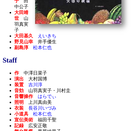
子
田
中公子
大田靖
世
山
羽真実
子
大田基久
えいきち
野見山幸
井手優生
副島淳
松本仁也
Staff
作
中澤日菜子
演出
大村国博
装置
吉川淳
音効
山羽真実子・川村圭
音響操作
はらでぃ
照明
上川真由美
衣装
長谷川いづみ
小道具
松本仁也
宣伝美術
福田千聖
記録
広安正敬