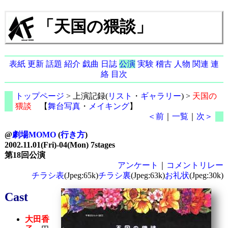
「天国の猥談」
表紙
更新
話題
紹介
戯曲
日誌
公演
実験
稽古
人物
関連
連
絡
目次
トップページ
> 上演記録(
リスト
・
ギャラリー
) >
天国の
猥談
【
舞台写真
・
メイキング
】
＜前
｜
一覧
｜
次＞
@
劇場MOMO
(
行き方
)
2002.11.01(Fri)-04(Mon) 7stages
第18回公演
アンケート
｜
コメントリレー
チラシ表
(Jpeg:65k)
チラシ裏
(Jpeg:63k)
お礼状
(Jpeg:30k)
Cast
大田香