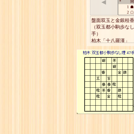
◀
開
*
1
☗
2
☖
3
☗
盤面双玉と金銀桂香
4
☖
（双玉都小駒歩な
5
☗
手）

6
☖
柏木「十八羅漢」
7
☗
8
☖
9
☗
10
☖
11
☗
12
☖
13
☗
14
☖
15
☗
16
☖
17
☗
18
☖
19
☗
20
☖
21
☗
22
☖
23
☗