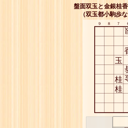
盤面双玉と金銀桂香
（双玉都小駒歩な
９
８
７
玉
桂
桂