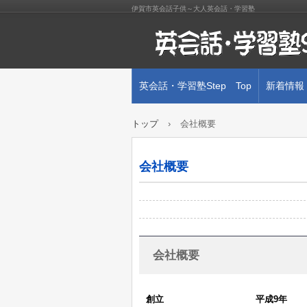
伊賀市英会話子供～大人英会話・学習塾
英会話・学習塾Step Top
新着情報
トップ
›
会社概要
会社概要
会社概要
創立
平成9年