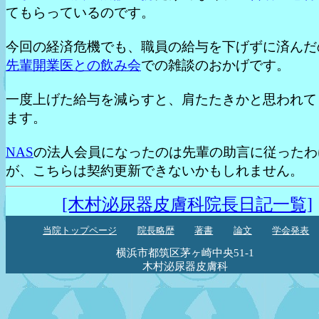
てもらっているのです。
今回の経済危機でも、職員の給与を下げずに済んだ
先輩開業医との飲み会
での雑談のおかげです。
一度上げた給与を減らすと、肩たたきかと思われて
ます。
NAS
の法人会員になったのは先輩の助言に従ったわ
が、こちらは契約更新できないかもしれません。
[木村泌尿器皮膚科院長日記一覧]
当院トップページ
院長略歴
著書
論文
学会発表
横浜市都筑区茅ヶ崎中央51-1
木村泌尿器皮膚科