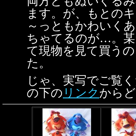
両方ともぬいぐるみ
ます。が、もとのキ
～っともかわいくあ
ちゃてるのが…。某
て現物を見て買うの
た。
じゃ、実写でご覧く
の下の
リンク
からど