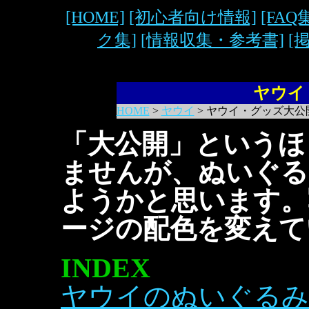
[HOME]
[初心者向け情報]
[FAQ
ク集]
[情報収集・参考書]
[
ヤウイ
HOME
>
ヤウイ
> ヤウイ・グッズ大公
「大公開」というほ
ませんが、ぬいぐる
ようかと思います。
ージの配色を変えて
INDEX
ヤウイのぬいぐるみ