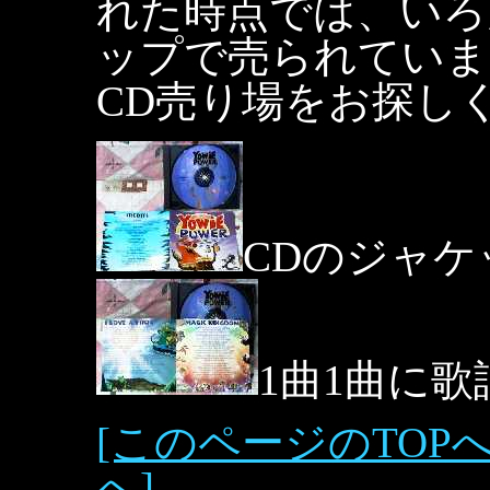
れた時点では、いろ
ップで売られていま
CD売り場をお探し
CDのジャケ
1曲1曲に
[このページのTOPへ
へ]