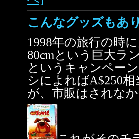
こんなグッズもあ
1998年の旅行の
80cmという巨大
というキャンペーン
シによればA$250
が、市販はされなか
これがそのチ