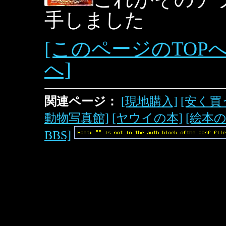
手しました
[このページのTOPへ
へ]
関連ページ：
[現地購入]
[安く買
動物写真館]
[ヤウイの本]
[絵本
BBS]