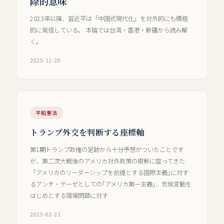
際的意味
2023年以降、習近平は「中国式現代化」を対外的にも積極
的に発信している。 本稿では台湾・香港・新疆から読み解
く。
2025-11-20
平和憲法
トランプ外交を判断する座標軸
第1期トランプ政権の足跡から十分予想がついたことです
が、第二次大戦後のアメリカ対外政策の根幹に座ってきた
「アメリカのリーダーシップを前提とする国際主義｣に対す
るアンチ・テーゼとしての｢アメリカ第一主義｣、気候変動を
はじめとする環境問題に対す
2025-03-21