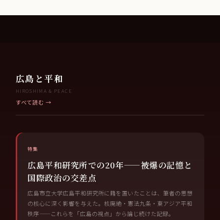
広島と平和
HIROSHIMA & PEACE
すべて読む →
特集
広島平和研究所での20年——被爆の記憶と
国際政治の交差点
広島市立大学広島平和研究所に籍を置いたことは、筆者の思想
の核心に深く影響を与えた。核廃絶・憲法九条・東アジア平和
秩序——これらを「広島の視点」から論じ続けた記録。