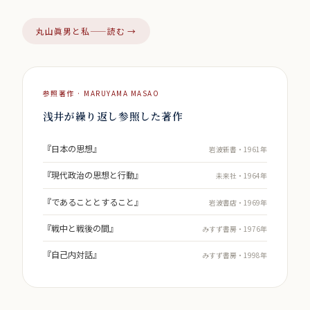
丸山眞男と私——読む →
参照著作 · MARUYAMA MASAO
浅井が繰り返し参照した著作
『日本の思想』
岩波新書・1961年
『現代政治の思想と行動』
未来社・1964年
『であることとすること』
岩波書店・1969年
『戦中と戦後の間』
みすず書房・1976年
『自己内対話』
みすず書房・1998年