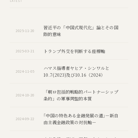
LATEST
習近平の「中国式現代化」論とその国
2025-11-20
際的意味
トランプ外交を判断する座標軸
2025-03-21
ハマス指導者ヤヒア・シンワルと
2024-11-05
10.7(2023)及び10.16（2024）
「朝ロ包括的戦略的パートナーシップ
2024-10-20
条約」の軍事同盟的本質
｢中国の特色ある金融発展の道｣－新自
2024-09-22
由主義金融政策の対抗軸－