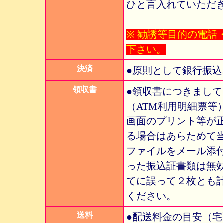
ひと言入れていただ
※ 勧誘等目的の電
下さい。
決済
●原則として銀行振
領収書
●領収書につきまし
（ATM利用明細票
画面のプリント等が
る場合はあらためて当
ファイルをメール添
った振込証書類は無
てに誤って２枚とも
ください。
送料
●配送料金の目安（