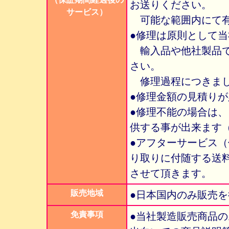
お送りください。
サービス）
可能な範囲内にて有
●修理は原則として
輸入品や他社製品で
さい。
修理過程につきま
●修理金額の見積り
●修理不能の場合は
供する事が出来ます
●アフターサービス
り取りに付随する送
させて頂きます。
販売地域
●日本国内のみ販売
免責事項
●当社製造販売商品