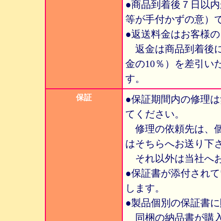
●商品到着後７日以
等が手付かずの意）
●返送料金はお客様
返金は商品到着後に
金の10％）を差引い
す。
保証
●保証期間内の修理
てください。
修理の依頼先は、個
はそちらへお送り下
それ以外は当社へお
●保証書が添付され
します。
●製品個別の保証書
同梱の納品書が購入