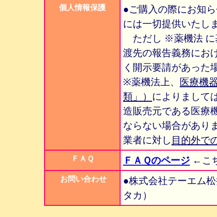
個人情報保護
●ご購入の際にお知
には一切提供いたし
ただし ※薬機法 
渡先の報告義務にお
く開示要請があった
※薬機法上、
医療機
類」）
によりまして
造販売元である医療
ならない場合があり
業者に対し
目的外で
ＦＡＱ
ＦＡＱのページ
←こ
お問い合わせ
●株式会社テーエム
タカ）