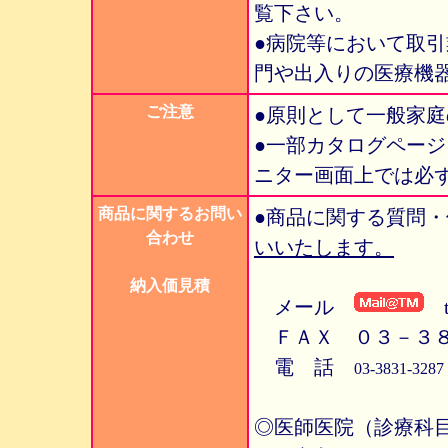
覧下さい。
●病院等において取
門や出入りの医療機
ご注意
●原則として一般家
●一部カタログペー
ニター画面上では必
商品に関するお問い
●商品に関する質問
合わせ
いいたします。
納入価見積
メール
tm
ＦＡＸ ０３－３８
電 話
03-3831-
◎医師医院（診療科