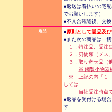
●返送は着払いの宅
でお願いします）。
●不具合確認後、交
返品
●
原則として返品及び
●また次の商品は一
１．特注品、受注
２．刃物類（メス、
３．取り寄せ品（他
※ 鋼製小物
※ 上記の内「１（
しては
当社受注時点で注
●返品を受付ける場
す。