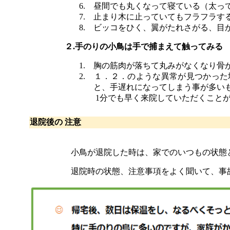
6.
昼間でも丸くなって寝ている（太っ
7.
止まり木に止っていてもフラフラす
8.
ビッコをひく、翼がたれさがる、目
２
.
手のりの小鳥は手で捕まえて触ってみる
1.
胸の筋肉が落ちて丸みがなくなり骨
2.
１．２．のような異常が見つかった
と、手遅れになってしまう事が多い
1分でも早く来院していただくことが小
退院後の 注意
小鳥が退院した時は、家でのいつもの状態
退院時の状態、注意事項をよく聞いて、事