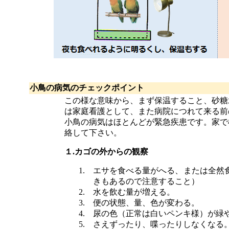
小鳥の病気のチェックポイント
この様な意味から、まず保温すること、砂糖
は家庭看護として、また病院につれて来る前
小鳥の病気はほとんどが緊急疾患です。家で
絡して下さい。
１
.
カゴの外からの観察
1.
エサを食べる量がへる、または全然
きもあるので注意すること）
2.
水を飲む量が増える。
3.
便の状態、量、色が変わる。
4.
尿の色（正常は白いペンキ様）が緑
5.
さえずったり、喋ったりしなくなる