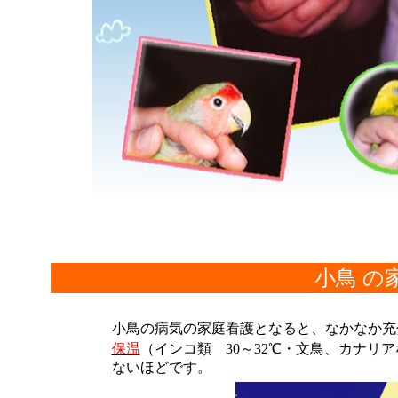
小鳥 の
小鳥の病気の家庭看護となると、なかなか充
保温
（インコ類
30
～
32
℃・文鳥、カナリ
ないほどです。