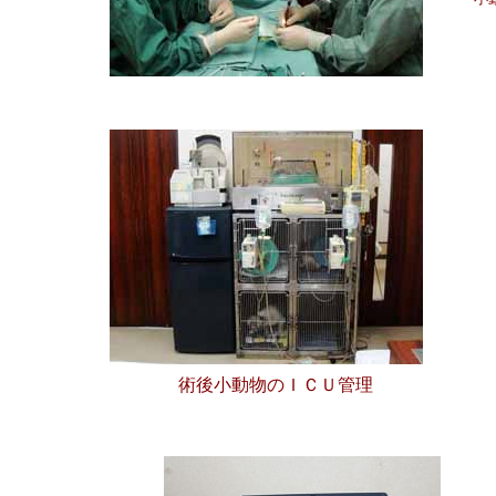
術後小動物のＩＣＵ管理