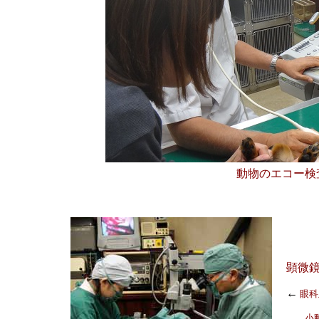
動物のエコー検
顕微
←
眼科
小動