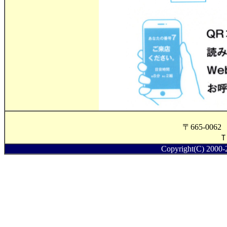
〒665-0
Ｔ
Copyright(C) 2000-2