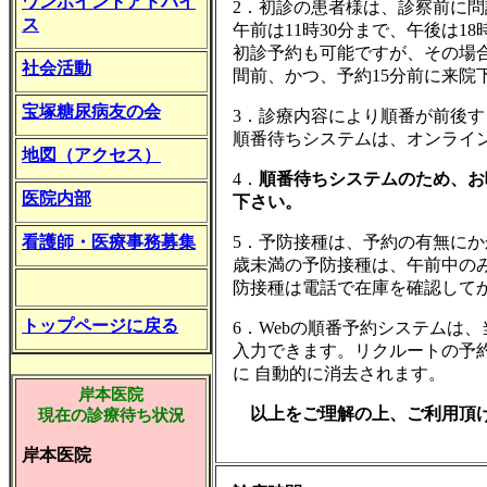
ワンポイントアドバイ
2．初診の患者様は、診察前に
ス
午前は11時30分まで、午後は1
初診予約も可能ですが、その場合
社会活動
間前、かつ、予約15分前に来院
宝塚糖尿病友の会
3．診療内容により順番が前後
順番待ちシステムは、オンライ
地図（アクセス）
4．
順番待ちシステムのため、お
医院内部
下さい。
看護師・医療事務募集
5．予防接種は、予約の有無にか
歳未満の予防接種は、午前中のみ
防接種は電話で在庫を確認して
トップページに戻る
6．Webの順番予約システムは
入力できます。リクルートの予
に 自動的に消去されます。
岸本医院
以上をご理解の上、ご利用頂
現在の診療待ち状況
岸本医院