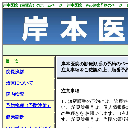
岸本医院（宝塚市）のホームページ 岸本医院 Web診療予約のページ https://www.ne.
目 次
岸本医院の診療順番の予約のペ
注意事項をご確認の上、順番予
院長挨拶
治療について
注意事項
院内検査
1．診療順番の予約には、診察
予防接種（予防注射）
い。 診察券番号は、個人情報
の手続きを お願いします。（
健康診断
す。 診察券番号は、当院の領