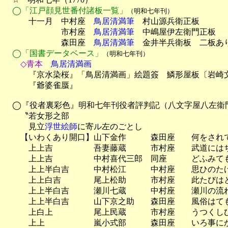
◯「江戸顔見世番付諸板一覧」
（明和七年刊）
　　　十一月　中村座　
鳥居清満筆
　村山源兵衛正板

　　　　　　　市村座　
鳥居清満筆
　中嶋屋伊左衛門正板

　　　　　　　森田座　
鳥居清満筆
　金井半兵衛板　二板あり
◯「国書データベース」
（明和七年刊）
　　◇青本
　鳥居清満画

　　　『京水染桜』「鳥居清満画」絵題簽　鱗形屋板〔岩崎文
　　　『爺婆雀蜃』

　◯『役者裏彩色』明和七年刊役者評判記（八文字屋八左衞門
　　〝若女形之部

　　　見立
浮世絵師
に寄ル左のごとし

　　【いわくあり開口】山下金作　　　森田座　　何をされ
　　　上上吉　　　　　吾妻藤蔵　　　市村座　　武道には
　　　上上吉　　　　　中村喜代三郎　同座　　　どふみて
　　　上上半白吉　　　中村松江　　　中村座　　思ひのた
　　　上上白吉　　　　尾上松助　　　市村座　　此たびは
　　　上上半白吉　　　瀬川七蔵　　　中村座　　瀬川の流
　　　上上半白吉　　　山下京之助　　森田座　　風俗はて
　　　上白上　　　　　尾上民蔵　　　市村座　　うつくし
　　　上上　　　　　　嵐小式部　　　森田座　　いろ事に