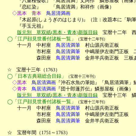

　　　『八重桜倭歌』「鳥居清満」丈阿作　鱗形屋板（画像）
　　　『恋紅染』　　「鳥居清満」和祥作（画像）
　　◇黒本　青本
　鳥居清満画
　　　『木起原(しょうぎのはじまり)』（注：改題本に「駒軍
　　　『手玉元祖』

版元別　草双紙(黒本・青本)新版目録
　宝暦十二年　西
◯「江戸顔見世番付諸板一覧」
（宝暦十二年刊）
　　　十一月　中村座　
鳥居清満筆
　村山源兵衛正板

　　　　　　　市村座　
鳥居清満筆
　中嶋屋伊左衛門正板　二
　　　　　　　森田座　
鳥居清満筆
　金井半兵衛正板　三板あ
　☆　宝暦十三年（1763）

◯「日本古典籍総合目録」
（宝暦十三年刊）
　　◇黒本
　鳥居清満画
『沖石水魚の筆始』「鳥居清満筆」
　　◇青本
　鳥居清満画
『団十郎蓬芥伝』鱗形屋板（画像）

版元別　草双紙(黒本・青本)新版目録
　宝暦十三年　鱗
◯「江戸顔見世番付諸板一覧」
（宝暦十三年刊）
　　　十一月　中村座　
鳥居清満筆
　村山源兵衛正板

　　　　　　　市村座　
鳥居清満筆
　中嶋屋伊左衛門正板

　　　　　　　森田座　
鳥居清満筆
　金井半兵衛正板

　☆　宝暦年間（1751～1763）
