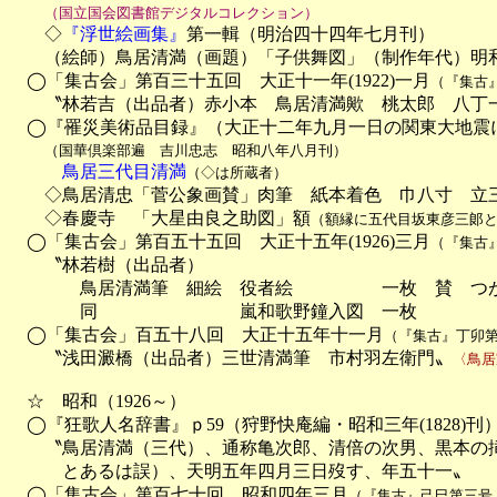
（国立国会図書館デジタルコレクション）
　　◇
『浮世絵画集』
第一輯（明治四十四年七月刊）

　　（絵師）鳥居清満（画題）「子供舞図」（制作年代）明和
　◯「集古会」第百三十五回　大正十一年(1922)一月
（『集古
　　〝林若吉（出品者）赤小本　鳥居清満歟　桃太郎　八丁一
　◯『罹災美術品目録』（大正十二年九月一日の関東大地震に
（国華倶楽部遍　吉川忠志　昭和八年八月刊）
鳥居三代目清満
（◇は所蔵者）
　　◇鳥居清忠「菅公象画賛」肉筆　紙本着色　巾八寸　立三
　　◇春慶寺　「大星由良之助図」額
（額縁に五代目坂東彦三郞
　◯「集古会」第百五十五回　大正十五年(1926)三月
（『集古
　　〝林若樹（出品者）

　　　　鳥居清満筆　細絵　役者絵　　　　　一枚　賛　つが
　　　　同　　　　　　　　嵐和歌野鐘入図　一枚

　◯「集古会」百五十八回　大正十五年十一月
（『集古』丁卯第
　　〝浅田澱橋（出品者）三世清満筆　市村羽左衛門〟
〈鳥居
　☆　昭和（1926～）

　◯『狂歌人名辞書』ｐ59（狩野快庵編・昭和三年(1828)刊）
　　〝鳥居清満（三代）、通称亀次郎、清倍の次男、黒本の挿
　　　とあるは誤）、天明五年四月三日歿す、年五十一〟

　◯「集古会」第百七十回　昭和四年三月
（『集古』己巳第三号