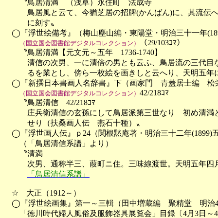
　　〝鳥居清満　（浅草）永住町　法成寺

　　　鳥居風と云て、今猶芝居の招牌(かんばん)に、其流伝
　　　に刻す〟　

　◯『浮世絵備考』（梅山塵山編・東陽堂・明治三十一年(1898
（29/103ｺﾏ）

（国立国会図書館デジタルコレクション）
　　〝鳥居清満【元文元～五年　1736-1740】

　　　清信の次男、一に清倍の男とも云ふ、鳥居流の三代目な
　　　るを業とし、傍ら一枚絵を画きしと云へり、天明五年に
　◯『新撰日本書画人名辞書』下（画家門　青蓋居士編　松栄堂　
42/218ｺﾏ

（国立国会図書館デジタルコレクション）
　　〝鳥居清信　42/218ｺﾏ

　　　庄兵衛清信の玄孫にして鳥居派第三世なり　初め清満と
　　　せり（扶桑画人伝　燕石十種）〟

　◯『浮世画人伝』ｐ24（関根黙庵著・明治三十二年(1899)五
　　（「鳥居清信系譜」より）

　　〝清満　

　　　次男、通称半三、葭町ニ住。三味線渡世。天明五年四月三
「鳥居清信系譜」
　☆　大正（1912～）

　◯『浮世絵画集』第一～三輯（田中増蔵編　聚精堂　明治44年(19
　　「徳川時代婦人風俗及服飾器具展覧会」目録〔4月3日～4