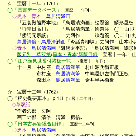
　☆　宝暦十一年（1761）

◯「国書データベース」
（宝暦十一年刊）
　　◇黒本　青本
　鳥居清満画

　　　『五衰殿熊野本地』「鳥居清満画」絵題簽　鱗形屋板〔
　　　『◎帯日高川』　　「鳥居清満筆」絵題簽　◯ﾆ｢山｣
　　　『倭詞元宗談』　　　丈阿作　　　絵題簽　◯ﾆ｢山｣
　　　鳥居清倍・鳥居清満画
『今話青柳塚』丈阿作　山本小兵衛
　　◇青本
　鳥居清満画
『魁䰫太平記』「鳥居清満画」鱗形屋
版元別　草双紙(黒本・青本)新版目録
　宝暦十一年　山
◯「江戸顔見世番付諸板一覧」
（宝暦十一年刊）
　　　十一月　中村座　
鳥居清満筆
　村山源兵衛正板

　　　　　　　市村座　
鳥居清満筆
　中嶋屋伊左衛門正板　二
　　　　　　　森田座　
鳥居清満筆
　金井半兵衛板

　☆　宝暦十二年（1762）

　◯『稗史提要藁本』ｐ411
（宝暦十二年刊）
　　◇草双紙

　　〝作者の部　丈阿

　　　画工の部　清倍　清満　房信〟

◯「日本古典籍総合目録」
（宝暦十二年刊）
　　◇黒本
　鳥居清満画