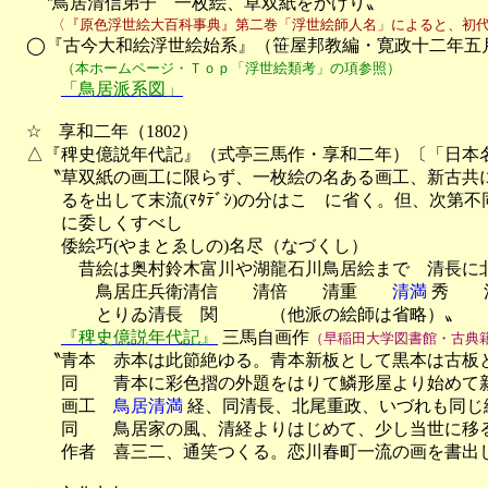
 　 〝鳥居清信弟子　一枚絵、草双紙をかけり〟
　　　〈『原色浮世絵大百科事典』第二巻「浮世絵師人名」によると、初

　◯『古今大和絵浮世絵始系』（笹屋邦教編・寛政十二年五月
（本ホームページ・Ｔｏｐ「浮世絵類考」の項参照）
「鳥居派系図」
　☆　享和二年（1802）

　△『稗史億説年代記』（式亭三馬作・享和二年）〔「日本名
　　〝草双紙の画工に限らず、一枚絵の名ある画工、新古共に載す
　　　るを出して末流(ﾏﾀﾃﾞｼ)の分はこゝに省く。但、次第
　　　に委しくすべし

　　　倭絵巧(やまとゑしの)名尽（なづくし）

　　　　昔絵は奥村鈴木富川や湖龍石川鳥居絵まで　清長に北
　　　　　鳥居庄兵衛清信　　清倍　　清重　　
清満
 秀　　
　　　　　とりゐ清長　関　　　（他派の絵師は省略）〟

『稗史億説年代記』
 三馬自画作
（早稲田大学図書館・古典
　　〝青本　赤本は此節絶ゆる。青本新板として黒本は古板と
　　　同　　青本に彩色摺の外題をはりて鱗形屋より始めて新
　　　画工　
鳥居清満
 経、同清長、北尾重政、いづれも同じ
　　　同　　鳥居家の風、清経よりはじめて、少し当世に移る
　　　作者　喜三二、通笑つくる。恋川春町一流の画を書出し