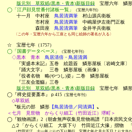
版元別　草双紙(黒本・青本)新版目録
　宝暦六年　鱗形
◯「江戸顔見世番付諸板一覧」
（宝暦六年刊）
　　　十一月　中村座　
鳥居清満筆
　村山源兵衛板

　　　　　　　市村座　
鳥居清満筆
　中嶋屋伊左衛門正板

　　　　　　　森田座　
鳥居清満筆
　金井半兵衛板
　　　〈この年・宝暦六年から三座とも同じ絵師の署名が入る〉
　☆　宝暦七年（1757）

◯「国書データベース」
（宝暦七年刊）
　　◇黒本　青本
　鳥居清倍・鳥居清満

　　　『実盛本末記』五巻　絵題簽　鱗形屋板〔岩崎文庫〕

　　　『踊大文字』　三巻　鱗形屋板（画像）

　　　『役者名物　略(やつし)姿』二巻　鱗形屋板

　　　『三友会濫觴』三巻

版元別　草双紙(黒本・青本)新版目録
　宝暦七年　鱗形
　◯『稗史提要藁本』ｐ415
（宝暦七年刊）
　　◇草双紙

　　〝板元の部　鱗形
【鳥居清倍／同清満】
〟

＜七月　見世物　からくり細工（竹田近江）堺町＞
　◯『観物画譜』2（朝倉無声収集見世物画譜『日本庶民文化
　　△２「からくり細工　大坂下り　竹田近江大掾」摺物　
　　　（竹田近江、十一年ぶりの下り興行、宝暦七年七月十五日より大当