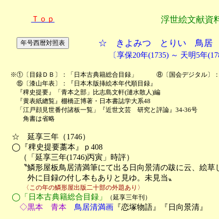
Ｔｏｐ
浮世絵文献資
☆ きよみつ とりい 鳥居
〔享保20年(1735) ～ 天明5年(1
　※①〔目録ＤＢ〕：「日本古典籍総合目録」　　　⑧〔国会デジタル〕：
　　⑮〔漆山年表〕：『日本木版挿絵本年代順目録』

　　『稗史提要』「青本之部」比志島文軒(漣水散人)編

　　『黄表紙總覧』棚橋正博著・日本書誌学大系48

　　「江戸顔見世番付諸板一覧」『近世文芸　研究と評論』34-36号

　　　角書は省略
　☆　延享三年（1746）

　◯『稗史提要藁本』ｐ408

　　（「延享三年(1746)丙寅」時評）

　　〝鱗形屋板鳥居清満筆にて出る日向景清の跋に云、絵草し
　　　外に目録の付し本もありと見ゆ。未見当〟
　　　〈この年の鱗形屋出版二十部の外題あり〉
◯「日本古典籍総合目録」
（延享三年刊）
　　◇黒本　青本
　鳥居清満画
『恋塚物語』『日向景清』
