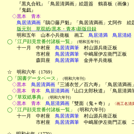

　　　『黒丸合戦』「鳥居清満画」絵題簽　鶴喜板（画像）

　　　『鬼戯』
　　◇黒本　青本
　　　鳥居清満画
『鴟◎藤戸魁』「鳥居清満画」丈阿作　絵題
版元別　草双紙(黒本・青本)新版目録
　　　明和五年　山本小兵衛板　画工　
鳥居清満　鳥居清経
◯「江戸顔見世番付諸板一覧」
（明和五年刊）
　　　十一月　中村座　
鳥居清満筆
　村山源兵衛正板

　　　　　　　市村座　
鳥居清満筆
　中嶋屋伊左衛門正板

　　　　　　　森田座　
鳥居清満筆
　金井半兵衛板

　☆　明和六年（1769）

◯「国書データベース」
（明和六年刊）
　　◇黒本
　鳥居清満画
『三浦衣笠／百六寿』「鳥居清満画
　　◇黒本　青本
　鳥居清満画
『山口太郎秋道』「鳥居清満
◯『草双紙事典』
（明和六年刊）
　　◇黒本　青本
　鳥居清満画
『雙面（鬼＋奇）』
〈画工名清
◯「江戸顔見世番付諸板一覧」
（明和六年刊）

　　　十一月　中村座　
鳥居清満筆
　村山源兵衛正板

　　　　　　　市村座　
鳥居清満筆
　中嶋屋伊左衛門正板　二
　☆　明和七年（1770）
