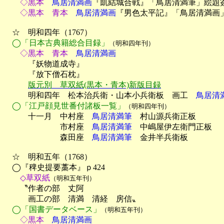
　　◇黒本
　鳥居清満画
『凱結城合戦』「鳥居清満筆」絵題
　　◇黒本　青本
　鳥居清満画
『男色太平記』「鳥居清満画
　☆　明和四年（1767）

◯「日本古典籍総合目録」
（明和四年刊）
　　◇黒本　青本
　鳥居清満画

　　　『妖物道成寺』

　　　『放下僧石枕』

版元別　草双紙(黒本・青本)新版目録
　　　明和四年　松本治兵衛・山本小兵衛板　画工　
鳥居清
◯「江戸顔見世番付諸板一覧」
（明和四年刊）
　　　十一月　中村座　
鳥居清満筆
　村山源兵衛正板

　　　　　　　市村座　
鳥居清満筆
　中嶋屋伊左衛門正板

　　　　　　　森田座　
鳥居清満筆
　金井半兵衛板

　☆　明和五年（1768）

　◯『稗史提要藁本』ｐ424
　　◇草双紙
（明和五年刊）

　　〝作者の部　丈阿

　　　画工の部　清満　清経　房信〟

◯「国書データベース」
（明和五年刊）
　　◇黒本
　鳥居清満画