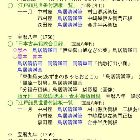
◯「江戸顔見世番付諸板一覧」
（宝暦七年刊）
　　　十一月　中村座　
鳥居清満筆
　村山源兵衛板

　　　　　　　市村座　
鳥居清満筆
　中嶋屋伊左衛門正板

　　　　　　　森田座　
鳥居清満筆
　金井半兵衛板

　☆　宝暦八年（1758）

◯「日本古典籍総合目録」
（宝暦八年刊）
　　◇黒本
　鳥居清満画
『伊豆御山旭なぎの葉』鳥居清満画
　　◇黒本　青本
　　　鳥居清倍画　同清満画　同清重画
『仇敵打出小槌』
　　　鳥居清満画

　　　『東伽羅夫(あずまのきゃらおとこ)』「鳥居清満筆」（
　　　『風流一対男』鳥居清満風画　

　　　『分福丹頂鶴』鳥居清満筆　鱗形屋（画像）

版元別　草双紙(黒本・青本)新版目録
　宝暦八年　鱗形
◯「江戸顔見世番付諸板一覧」
（宝暦八年刊）
　　　十一月　中村座　
鳥居清満筆
　村山源兵衛板　二板あり
　　　　　　　市村座　
鳥居清満筆
　中嶋屋伊左衛門正板

　　　　　　　森田座　
鳥居清満筆
　金井半兵衛板

　☆　宝暦九年（1759）
