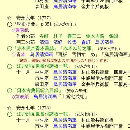
　　　　　　　市村座　
鳥居清満筆
　中嶋屋伊左衛門正板　二
　　　　　　　森田座　
鳥居清満筆
　金井半兵衛板

　☆　安永六年（1777）

　◯『稗史提要』ｐ351
（安永六年刊）
　　◇黄表紙

　　　作者の部　
春町　桂子　喜三二　鈴木吉路　錦鱗
　　　画工の部　
清満　清経　吟雪　春町　鳥居清長
◯『赤本黒本青本書誌』「赤本以前之部」
（安永六年刊）
　　◇青本
　鳥居清満画
『再板　舌切すゞめ』「鳥居清満画」
〈解題、題簽が鱗形屋安永六年刊のものと同じとする〉
◯「江戸顔見世番付諸板一覧」
（安永六年刊）
　　　十一月　中村座　
鳥居清満筆
　村山源兵衛板　四板あり
　　　　　　　市村座　
鳥居清満筆
　中嶋屋伊左衛門正板　三
　　　　　　　森田座　
鳥居清満筆
　金井半兵衛板　三板あり
◯「日本古典籍総合目録」
（安永六年刊）
　　◇黄表紙
　鳥居清満画
『上総七兵衛』

　☆　安永七年（1778）

◯「江戸顔見世番付諸板一覧」
（安永七年刊）
　　　十一月　中村座　
鳥居清満筆
　村山源兵衛正板

　　　　　　　市村座　
鳥居清満筆
　中嶋屋伊左衛門正板　二