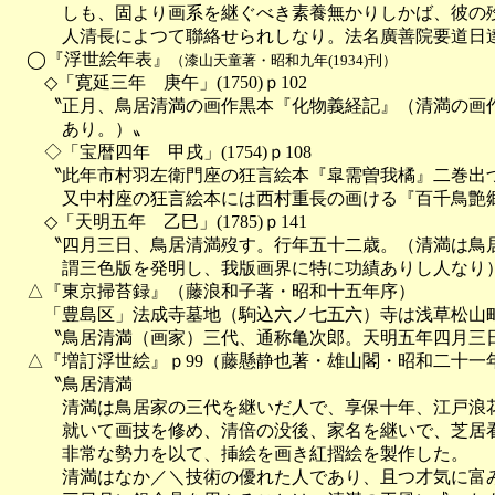
　　　しも、固より画系を継ぐべき素養無かりしかば、彼の歿
　　　人清長によつて聯絡せられしなり。法名廣善院要道日達
　◯『浮世絵年表』
（漆山天童著・昭和九年(1934)刊）
　　◇「寛延三年　庚午」(1750)ｐ102

　　〝正月、鳥居清満の画作黒本『化物義経記』（清満の画作
　　　あり。）〟

　　◇「宝暦四年　甲戌」(1754)ｐ108

　　〝此年市村羽左衛門座の狂言絵本『皐需曽我橘』二巻出づ
　　　又中村座の狂言絵本には西村重長の画ける『百千鳥艶郷
　　◇「天明五年　乙巳」(1785)ｐ141

　　〝四月三日、鳥居清満歿す。行年五十二歳。（清満は鳥居
　　　謂三色版を発明し、我版画界に特に功績ありし人なり）
　△『東京掃苔録』（藤浪和子著・昭和十五年序）

　　「豊島区」法成寺墓地（駒込六ノ七五六）寺は浅草松山町
　　〝鳥居清満（画家）三代、通称亀次郎。天明五年四月三日
　△『増訂浮世絵』ｐ99（藤懸静也著・雄山閣・昭和二十一年（
　　〝鳥居清満

　　　清満は鳥居家の三代を継いだ人で、享保十年、江戸浪花
　　　就いて画技を修め、清倍の没後、家名を継いで、芝居看
　　　非常な勢力を以て、挿絵を画き紅摺絵を製作した。

　　　清満はなか／＼技術の優れた人であり、且つ才気に富み