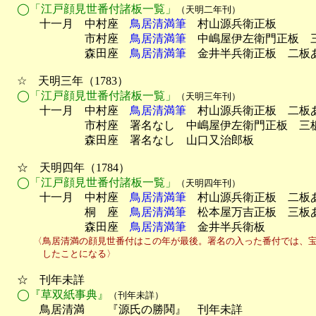
◯「江戸顔見世番付諸板一覧」
（天明二年刊）
　　　十一月　中村座　
鳥居清満筆
　村山源兵衛正板

　　　　　　　市村座　
鳥居清満筆
　中嶋屋伊左衛門正板　三
　　　　　　　森田座　
鳥居清満筆
　金井半兵衛正板　二板あ
　☆　天明三年（1783）

◯「江戸顔見世番付諸板一覧」
（天明三年刊）
　　　十一月　中村座　
鳥居清満筆
　村山源兵衛正板　二板あ
　　　　　　　市村座　署名なし　中嶋屋伊左衛門正板　三板
　　　　　　　森田座　署名なし　山口又治郎板　

　☆　天明四年（1784）

◯「江戸顔見世番付諸板一覧」
（天明四年刊）
　　　十一月　中村座　
鳥居清満筆
　村山源兵衛正板　二板あ
　　　　　　　桐　座　
鳥居清満筆
　松本屋万吉正板　三板あ
　　　　　　　森田座　
鳥居清満筆
　金井半兵衛板
　　　〈鳥居清満の顔見世番付はこの年が最後。署名の入った番付では、宝暦
　　　　したことになる〉
　☆　刊年未詳

◯『草双紙事典』
（刊年未詳）
　　　鳥居清満　　『源氏の勝鬨』　刊年未詳
