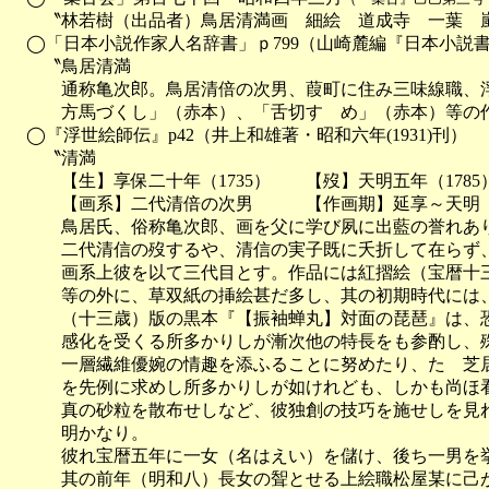
　　〝林若樹（出品者）鳥居清満画　細絵　道成寺　一葉　嵐
　◯「日本小説作家人名辞書」ｐ799（山崎麓編『日本小説書目年
　　〝鳥居清満

　　　通称亀次郎。鳥居清倍の次男、葭町に住み三味線職、浮
　　　方馬づくし」（赤本）、「舌切すゞめ」（赤本）等の作
　◯『浮世絵師伝』p42（井上和雄著・昭和六年(1931)刊）

　　〝清満

　　　【生】享保二十年（1735）　　【歿】天明五年（1785
　　　【画系】二代清倍の次男　　　【作画期】延享～天明

　　　鳥居氏、俗称亀次郎、画を父に学び夙に出藍の誉れあり
　　　二代清信の歿するや、清信の実子既に夭折して在らず、
　　　画系上彼を以て三代目とす。作品には紅摺絵（宝暦十三
　　　等の外に、草双紙の挿絵甚だ多し、其の初期時代には、
　　　（十三歳）版の黒本『【振袖蝉丸】対面の琵琶』は、恐
　　　感化を受くる所多かりしが漸次他の特長をも参酌し、殊
　　　一層繊維優婉の情趣を添ふることに努めたり、たゞ芝居
　　　を先例に求めし所多かりしが如けれども、しかも尚ほ看
　　　真の砂粒を散布せしなど、彼独創の技巧を施せしを見れ
　　　明かなり。

　　　彼れ宝暦五年に一女（名はえい）を儲け、後ち一男を挙
　　　其の前年（明和八）長女の聟とせる上絵職松屋某に己が