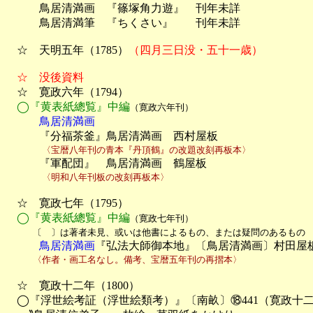
　　　鳥居清満画　『篠塚角力遊』　刊年未詳

　　　鳥居清満筆　『ちくさい』　　刊年未詳

　☆　天明五年（1785）
（四月三日没・五十一歳）
☆　没後資料
　☆　寛政六年（1794）

◯『黄表紙總覧』中編
（寛政六年刊）
　　　鳥居清満画

　　　『分福茶釜』鳥居清満画　西村屋板
　　　　〈宝暦八年刊の青本『丹頂鶴』の改題改刻再板本〉

　　　『軍配団』　鳥居清満画　鶴屋板
　　　　〈明和八年刊板の改刻再板本〉
　☆　寛政七年（1795）

◯『黄表紙總覧』中編
（寛政七年刊）

　　　〔　〕は著者未見、或いは他書によるもの、または疑問のあるもの
　　　鳥居清満画
『弘法大師御本地』〔鳥居清満画〕村田屋
　　　〈作者・画工名なし。備考、宝暦五年刊の再摺本〉
　☆　寛政十二年（1800）

　◯『浮世絵考証（浮世絵類考）』〔南畝〕⑱441（寛政十二