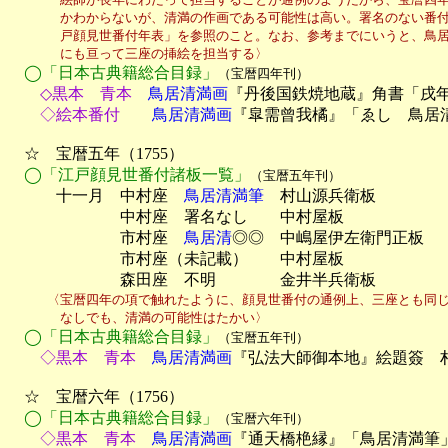
　　　　かわからないが、清満の作画である可能性は高い。署名のない番付
　　　　戸顔見世番付年表」を参照のこと。なお、参考までにいうと、鳥居清満
　　　　にも亘って三座の挿絵を担当する〉
◯「日本古典籍総合目録」
（宝暦四年刊）
　　◇黒本　青本
　鳥居清満画
『丹後国鉄焼地蔵』角書「戌
　　◇絵本番付
　　鳥居清満画
『皐需曾我橘』「ゑし　鳥居
　☆　宝暦五年（1755）

◯「江戸顔見世番付諸板一覧」
（宝暦五年刊）
　　　十一月　中村座　
鳥居清満筆
　村山源兵衛板

　　　　　　　中村座　署名なし　　中村屋板

　　　　　　　市村座　
鳥居清
◎◎　中嶋屋伊左衛門正板

　　　　　　　市村座（未記載）　　中村屋板

　　　　　　　森田座　不明　　　　金井半兵衛板
　　　〈宝暦四年の項で触れたように、顔見世番付の通例上、三座とも同じ
　　　　なしでも、清満の可能性はたかい〉
◯「日本古典籍総合目録」
（宝暦五年刊）
　　◇黒本　青本
　鳥居清満画
『弘法大師御本地』絵題簽　村
　☆　宝暦六年（1756）

◯「日本古典籍総合目録」
（宝暦六年刊）
　　◇黒本　青本
　鳥居清満画
『通天橋栬縁』「鳥居清満筆」