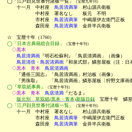
　◯「江戸顔見世番付諸板一覧」
（宝暦九年刊）
　　　十一月　中村座　
鳥居清満筆
　村山源兵衛板

　　　　　　　中村座　署名なし　　板元　不明

　　　　　　　市村座　
鳥居清満筆
　中嶋屋伊左衛門正板

　　　　　　　森田座　
鳥居清満筆
　金井半兵衛板

　☆　宝暦十年（1760）

◯「日本古典籍総合目録」
（宝暦十年刊）
　　◇黒本
　　　鳥居清満画
『明石松蘇利』「鳥居清満画」（画像）
　　　鳥居清倍・鳥居清満画
『和泉式部』鱗形屋板（注：日
　　◇黒本　青本
　鳥居清満画

　　　『通俗三国志』「鳥居清満画」村治板（画像）

　　　『男珠取』　　「鳥居清満画」鱗形屋板〔狩野文庫画像
◯『草双紙事典』
（宝暦十年刊）
　　◇黒本　青本
　鳥居清満
『だるま』

版元別　草双紙(黒本・青本)新版目録
　宝暦十年　鱗形
◯「江戸顔見世番付諸板一覧」
（宝暦十年刊）
　　　十一月　中村座　署名なし　　村山源兵衛板

　　　　　　　市村座　
鳥居清満筆
　中嶋屋伊左衛門正板

　　　　　　　森田座　
鳥居清満筆
　金井半兵衛板
