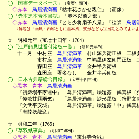
◯「国書データベース」
（宝暦年間刊）
　　◇赤本
　鳥居清満画
『枯木花さかせ親仁』（画像）

◯『赤本黒本青本書誌』
「赤本以前之部」
　　◇赤本
　鳥居清満画
『とら少将扇子八景』「絵師　
鳥居
　　　〈解題は「画風・内容ともに黒本風。髪形なども宝暦期とみてよい
　☆　明和元年（宝暦十四年・1764）

◯「江戸顔見世番付諸板一覧」
（明和元年刊）
　　　十一月　中村座　
鳥居清満筆
　村山源兵衛正板　二板あ
　　　　　　　市村座　
鳥居清満筆
　中嶋屋伊左衛門正板　二
　　　　　　　森田座　
鳥居清満筆
　金井半兵衛板

　　　　　　　森田座　署名なし　　金井半兵衛板

◯「日本古典籍総合目録」
（宝暦十四年刊）
　　◇黒本　青本
　鳥居清満画

　　　『初戯場平家連中』「鳥居清満画」絵題簽　鶴喜板〔狩
　　　『倭歌甘露雨乞』　「鳥居清満画」鱗形屋板〔狩野文庫
　　　『文武平安城』　　「鳥居清満筆」絵題簽「申」鶴喜板
　　　『海陸妖敲込』

　☆　明和二年（1765）

◯『草双紙事典』
（明和二年刊）
　　◇黒本　青本
　鳥居清満画
『東荘寺合戦』
