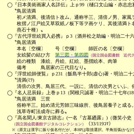
　◯『日本美術画家人名詳伝』上ｐ99（樋口文山編・赤志忠雅堂・
　　〝鳥居清満

　　　初メ清満、後清信ト改ム、通称半三、清倍ノ男、家風ヲ
　　　枚摺ノ江戸絵又草双紙ノ板下等ヲ画ケリ、其後清満ト名
　　　燕石十種）〟　

　◯『古代浮世絵買入必携』ｐ3（酒井松之助編・明治二十六年(1
　　〝鳥居清満

　　　本名〔空欄〕　　号〔空欄〕　　師匠の名〔空欄〕　　
　　　女絵髪の結ひ方　
第三図・第四図
（国立国会図書館　近代
　　　絵の種類　漆絵、丹絵、紅絵、墨摺絵本、肉筆

　　　備考　　　鳥居家の三代目なり〟

　◯『浮世絵師便覧』ｐ231（飯島半十郎(虚心)著・明治二十六年(
　　〝清満(ﾐﾂ)

　　　清倍の次男、鳥居三代、一説に、清信の次男といふ、俗
　◯『名人忌辰録』上巻ｐ13（関根只誠著・明治二十七年(1894
　　〝鳥居清満　三世

　　　俗称半三。始め清元芳師三味線所、後鳥居養子と成る。
　　　浅草寺町法成寺に葬る〟　

　◯『高名聞人/東京古跡志』(一名『古墓廼露』)（微笑小史
（33/119ｺﾏ）

（国立国会図書館デジタルコレクション）
※（原文は漢字に振り仮名付だが、本HPは取捨選択。半角括弧(かな)