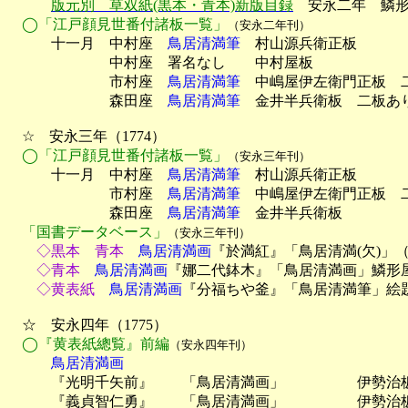
版元別　草双紙(黒本・青本)新版目録
　安永二年　鱗
◯「江戸顔見世番付諸板一覧」
（安永二年刊）
　　　十一月　中村座　
鳥居清満筆
　村山源兵衛正板

　　　　　　　中村座　署名なし　　中村屋板

　　　　　　　市村座　
鳥居清満筆
　中嶋屋伊左衛門正板　二
　　　　　　　森田座　
鳥居清満筆
　金井半兵衛板　二板あり
　☆　安永三年（1774）

◯「江戸顔見世番付諸板一覧」
（安永三年刊）
　　　十一月　中村座　
鳥居清満筆
　村山源兵衛正板

　　　　　　　市村座　
鳥居清満筆
　中嶋屋伊左衛門正板　二
　　　　　　　森田座　
鳥居清満筆
　金井半兵衛板

「国書データベース」
（安永三年刊）
　　◇黒本　青本
　鳥居清満画
『於満紅』「鳥居清満(欠)」
　　◇青本
　鳥居清満画
『娜二代鉢木』「鳥居清満画」鱗形
　　◇黄表紙
　鳥居清満画
『分福ちや釜』「鳥居清満筆」絵題
　☆　安永四年（1775）

◯『黄表紙總覧』前編
（安永四年刊）
　　　鳥居清満画

　　　『光明千矢前』　　「鳥居清満画」　　　　　伊勢治板
　　　『義貞智仁勇』　　「鳥居清満画」　　　　　伊勢治板