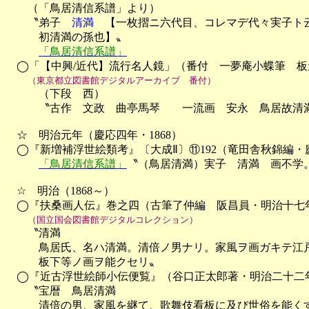
　　（「鳥居清信系譜」より）

　　〝弟子　
清満
　【一枚摺ニ六代目、コレマデ代々実子ト
　　　初清満の孫也】〟

「鳥居清信系譜」
　◯「【中興/近代】流行名人鏡」（番付　一夢庵小蝶筆　板
（東京都立図書館デジタルアーカイブ　番付）
　　　（下段　西）

　　　〝古作　文政　曲亭馬琴　　一流画　安永　鳥居故清満
　☆　明治元年（慶応四年・1868）

　◯『新増補浮世絵類考』〔大成Ⅱ〕⑪192（竜田舎秋錦編・
「鳥居清信系譜」
〝（鳥居清満）実子　清満　画不学。
　☆　明治（1868～）

　◯『扶桑画人伝』巻之四（古筆了仲編　阪昌員・明治十七年(1
（国立国会図書館デジタルコレクション）
　　〝清満

　　　鳥居氏、名ハ清満。清倍ノ男ナリ。家風ヲ画ガキテ江戸
　　　板下等ノ画ヲ能クセリ〟

　◯『近古浮世絵師小伝便覧』（谷口正太郎著・明治二十二年(18
　　〝宝暦　鳥居清満　

　　　清倍の男、家風を継て、歌舞伎看板に及び世俗を能くす