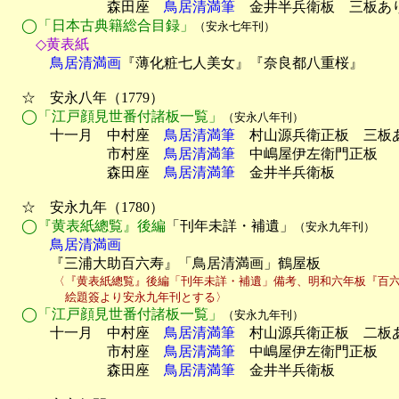
　　　　　　　森田座　
鳥居清満筆
　金井半兵衛板　三板あり
◯「日本古典籍総合目録」
（安永七年刊）
　　◇黄表紙
　　　鳥居清満画
『薄化粧七人美女』『奈良都八重桜』

　☆　安永八年（1779）

◯「江戸顔見世番付諸板一覧」
（安永八年刊）
　　　十一月　中村座　
鳥居清満筆
　村山源兵衛正板　三板あ
　　　　　　　市村座　
鳥居清満筆
　中嶋屋伊左衛門正板

　　　　　　　森田座　
鳥居清満筆
　金井半兵衛板

　☆　安永九年（1780）

◯『黄表紙總覧』後編
「刊年未詳・補遺」
（安永九年刊）
　　　鳥居清満画

　　　『三浦大助百六寿』「鳥居清満画」鶴屋板
　　　　〈『黄表紙總覧』後編「刊年未詳・補遺」備考、明和六年板『百六
　　　　　絵題簽より安永九年刊とする〉
◯「江戸顔見世番付諸板一覧」
（安永九年刊）
　　　十一月　中村座　
鳥居清満筆
　村山源兵衛正板　二板あ
　　　　　　　市村座　
鳥居清満筆
　中嶋屋伊左衛門正板

　　　　　　　森田座　
鳥居清満筆
　金井半兵衛板
