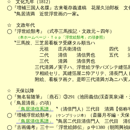
　☆　文化九年（1812）

　◯『増補三国人名牒』古来菴存義遺稿　花屋久治郎板　文化
　　〝鳥居清満　近世浮世画の一家〟

　☆　文政年代

　◯『浮世絵類考』（式亭三馬按記・文政元～四年）

（本ホームページ・Ｔｏｐ「浮世絵類考」の項参照）
　　〝三馬按、三芝居看板ヲ受継タル順当ハ

　　　　　　　　元祖　　庄兵衛清信　　　　　　四代　　清
　　　　　　　　二代　　清倍　　清信男也　　　五代　　清
　　　　　　　　三代　　清満　　清倍男也

　　　　　　　三代清満ノ実子ハ、浮世絵ヲ学バズシテ縫箔屋
　　　　　　　ヲ相続セリ。其縫箔屋ニ忰アリテ、清長門人ト
　　　　　　　附絵、看板ヲ画ク。是即三代清満ガ為ニハ実ノ
　☆　天保以降

　◯『無名翁随筆』〔燕石〕③291（池田義信(渓斎英泉)著・
　   (「鳥居清長」の項）

「鳥居清信系譜」
〝（清倍門人）三代目　清満【俗称半
　◯『増補浮世絵類考』
（斎藤月岑編・天保十五
（ケンブリッジ本）
「鳥居清信系譜」
〝鳥居二代目清倍門人　三代目　清
　◯『古画備考』三十一「浮世絵師伝」ｐ中1380（朝岡興禎