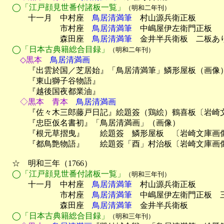
◯「江戸顔見世番付諸板一覧」
（明和二年刊）
　　　十一月　中村座　
鳥居清満筆
　村山源兵衛正板

　　　　　　　市村座　
鳥居清満筆
　中嶋屋伊左衛門正板

　　　　　　　森田座　
鳥居清満筆
　金井半兵衛板　二板あり
◯「日本古典籍総合目録」
（明和二年刊）
　　◇黒本
　鳥居清満画

　　　『出雲於国／芝居始』「鳥居清満筆」鱗形屋板（画像）
　　　『東山獅子谷物語』

　　　『越後国夜都業油』
　　◇黒本　青本
鳥居清満画
　　　『佐々木三郎藤戸日記』絵題簽（鶏絵）鶴喜板〔岩崎文
　　　『忠臣仮名書初』「鳥居清満画」（画像）

　　　『根元草摺曳』　　絵題簽　鱗形屋板　〔岩崎文庫画像
　　　『都鳥艶物語』　　絵題簽「酉」村治板〔岩崎文庫画像
　☆　明和三年（1766）

◯「江戸顔見世番付諸板一覧」
（明和三年刊）
　　　十一月　中村座　
鳥居清満筆
　村山源兵衛正板

　　　　　　　市村座　
鳥居清満筆
　中嶋屋伊左衛門正板　三
　　　　　　　森田座　
鳥居清満筆
　金井半兵衛板

◯「日本古典籍総合目録」
（明和三年刊）