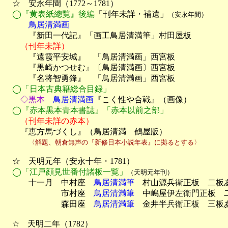
　☆　安永年間（1772～1781）

◯『黄表紙總覧』後編
「刊年未詳・補遺」
（安永年間）
　　　鳥居清満画

　　　『新田一代記』「画工鳥居清満筆」村田屋板

（刊年未詳）
　　　『遠霞平安城』　「鳥居清満画」西宮板

　　　『黒崎かつせむ』〔鳥居清満画〕西宮板

　　　『名将智勇鋒』　「鳥居清満画」西宮板

◯「日本古典籍総合目録」
　　◇黒本
　鳥居清満画
『こく性や合戦』（画像）

◯『赤本黒本青本書誌』「赤本以前之部」
　　（刊年未詳の赤本）

　　『恵方馬づくし』（鳥居清満　鶴屋版）

〈解題、朝倉無声の『新修日本小説年表』に拠るとする〉
　☆　天明元年（安永十年・1781）

◯「江戸顔見世番付諸板一覧」
（天明元年刊）
　　　十一月　中村座　
鳥居清満筆
　村山源兵衛正板　二板あ
　　　　　　　市村座　
鳥居清満筆
　中嶋屋伊左衛門正板　二
　　　　　　　森田座　
鳥居清満筆
　金井半兵衛正板　三板あ
　☆　天明二年（1782）
