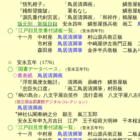
　　　『悟乳柑子』　　　「鳥居清満画」　　　　　鱗形屋板
　　　『韛祭望腹皷』　　　署名なし　　　　　　　鱗形屋板
　　　『源氏重代剣宮居』「鳥居清満画」「和祥作」鶴屋板

版元別　新版目録
　安永四年　鱗形屋孫兵衛　画工　
◯「江戸顔見世番付諸板一覧」
（安永四年刊）
　　　十一月　中村座　
鳥居清満筆
　村山源兵衛正板

　　　　　　　市村座　
鳥居清満筆
　中嶋屋伊左衛門正板　二
　　　　　　　森田座　
鳥居清満筆
　金井半兵衛板　二板あり
　☆　安永五年（1776）

◯「国書データベース」
（安永五年刊）
　　◇黄表紙
　鳥居清満画

　　　『浮世風便女敵討』　清満画　鼎峨作　鱗形屋板

　　　『忠臣矢口渡』　　「画工鳥居清満筆」村田板

　◯『桐の島台』八文字屋自笑作　流行斎画　八文字屋八左衛門板
（国立国会図書館デジタルコレクション）
　　　鳥居清満画

　　〝神社仏閣奉納之分　願主　嵐三五郎

　　　安永五年申九月吉日　江戸　王子稲荷大明神　千本桜道行
◯「江戸顔見世番付諸板一覧」
（安永五年刊）
　　　十一月　中村座　
鳥居清満筆
　村山源兵衛正板　二板あ