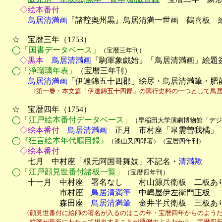
　　◇絵本番付
　　　鳥居清満画
『諸鞚奥州黒』鳥居清満一世画　鶴喜板　絵
　☆　宝暦三年（1753）

◯「国書データベース」
（宝暦三年刊）
　　◇黒本
　鳥居清満画
『駒軍象戯始』「鳥居清満画」絵題簽
◯「浄瑠璃年表」
（宝暦三年刊）
　　　鳥居清満画
「伊達錦五十四郡」絵尽・鳥居清満筆・肥
　　　　〈第一巻・本文篇「伊達錦五十四郡」の興行史料の一つとして鳥
　☆　宝暦四年（1754）

◯「江戸絵本番付データベース」
（早稲田大学演劇博物館「デジ
　　◇絵本番付
　鳥居清満画
　正月　市村座「皐需曽我橘」「
◯『狂言絵本年代順目録』
（漆山又四郎著）（宝暦四年刊）
　　◇絵本番付

　　　七月　中村座「根元阿国哥舞妓」不記名・
清満歟
◯「江戸顔見世番付諸板一覧」
（宝暦四年刊）
　　　十一月　中村座　署名なし　　村山源兵衛板　二板あり
　　　　　　　市村座　
鳥居清満筆
　中嶋屋伊左衛門正板

　　　　　　　森田座　
鳥居清満筆
　金井半兵衛板　三板あ
　　　〈顔見世番付に絵師の署名が入るのはこの年・宝暦四年からのようだ
　　　　絵師が長年にわたって担当することが通例のようだから、宝暦四年