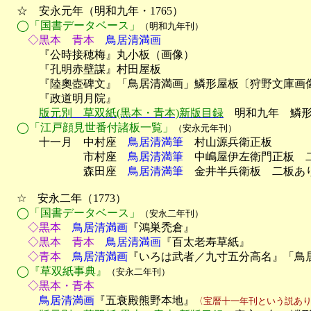
　☆　安永元年（明和九年・1765）

◯「国書データベース」
（明和九年刊）
　　◇黒本　青本
　鳥居清満画

　　　『公時接穂梅』丸小板（画像）

　　　『孔明赤壁謀』村田屋板

　　　『陸奧壺碑文』「鳥居清満画」鱗形屋板〔狩野文庫画像
　　　『政道明月院』

版元別　草双紙(黒本・青本)新版目録
　明和九年　鱗
◯「江戸顔見世番付諸板一覧」
（安永元年刊）
　　　十一月　中村座　
鳥居清満筆
　村山源兵衛正板

　　　　　　　市村座　
鳥居清満筆
　中嶋屋伊左衛門正板　二
　　　　　　　森田座　
鳥居清満筆
　金井半兵衛板　二板あり
　☆　安永二年（1773）

◯「国書データベース」
（安永二年刊）
　　◇黒本
　鳥居清満画
『鴻巣禿倉』
　　◇黒本　青本
　鳥居清満画
『百太老寿草紙』
　　◇青本
　鳥居清満画
『いろは武者／九寸五分高名』「鳥居
◯『草双紙事典』
（安永二年刊）
　　◇黒本・青本
　　　鳥居清満画
『五衰殿熊野本地』
〈宝暦十一年刊という説あ