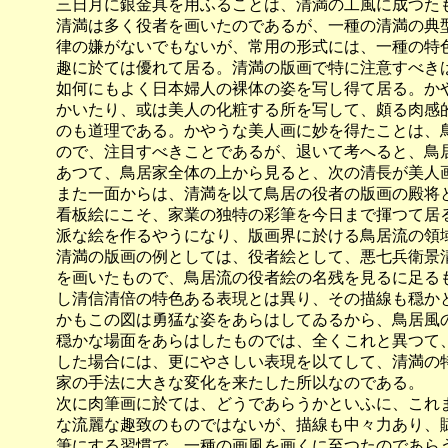
　　　三日月に銀金具を用ふることは、清満の工風に成つたも
　　　清満は多く役者を画いたのであるが、一種の清満の典型
　　　律の嫌がないでもないが、常用の形式には、一種の特色
　　　趣に於ては優れて居る。清満の版画で特に注意すべきは
　　　如何にもよく日本婦人の裸体の姿を写し得て居る。かや
　　　かいたり、或は美人の化粧する所を写して、頗る肉感的
　　　のも道理である。かやうな美人画に妙を得たことは、鳥
　　　ので、注目すべきことであるが、退いて考へると、鳥居
　　　あつて、鳥居家全体の上から見ると、次の清長が美人画
　　　また一面からは、清満を以て鳥居の役者の版画の殿将と
　　　看板絵にこそ、家業の独特の彩筆を今日まで揮つて居る
　　　派な絵を作るやうになり、版画界に於ける鳥居流の領域
　　　清満の版画の例としては、役者絵として、悪七兵衛景清
　　　を画いたもので、鳥居流の役者絵の名残を見るに足るも
　　　し清信清倍の特色ある表現とは異り、その描線も穏かと
　　　かもこの図は勇猛な姿をあらはしてゐるから、鳥居風の
　　　穏かな場面をあらはしたものでは、全くこれと異つて、
　　　した場合には、更にやさしい表現を以てして、清満の特
　　　家の手法に大きな変化を来たした所以なのである。

　　　次に肉筆画に於ては、どうであらうかといふに、これま
　　　な流麗な趣致のものではないが、描線も中々力あり、賦
　　　筆にする習慣で、一種の画風を画くに至つたのであらう