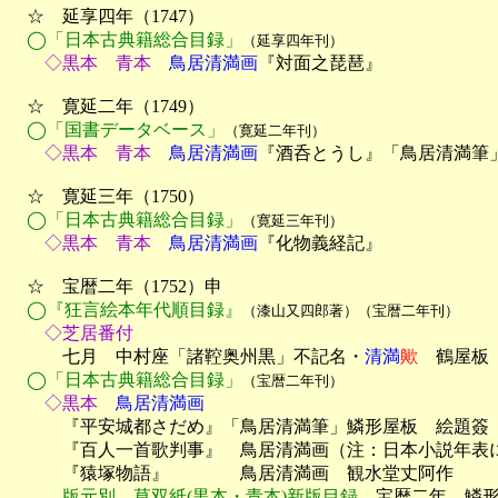
　☆　延享四年（1747）

◯「日本古典籍総合目録」
（延享四年刊）
　　◇黒本　青本
　鳥居清満画
『対面之琵琶』

　☆　寛延二年（1749）

◯「国書データベース」
（寛延二年刊）
　　◇黒本　青本
　鳥居清満画
『酒呑とうし』「鳥居清満筆」
　☆　寛延三年（1750）

◯「日本古典籍総合目録」
（寛延三年刊）
　　◇黒本　青本
　鳥居清満画
『化物義経記』

　☆　宝暦二年（1752）申

◯『狂言絵本年代順目録』
（漆山又四郎著）（宝暦二年刊）
　　◇芝居番付

　　　七月　中村座「諸鞚奥州黒」不記名・
清満
歟
　鶴屋板
◯「日本古典籍総合目録」
（宝暦二年刊）
　　◇黒本
　鳥居清満画

　　　『平安城都さだめ』「鳥居清満筆」鱗形屋板　絵題簽（
　　　『百人一首歌判事』　鳥居清満画（注：日本小説年表に
　　　『猿塚物語』　　　　鳥居清満画　観水堂丈阿作

版元別　草双紙(黒本・青本)新版目録
　宝暦二年　鱗