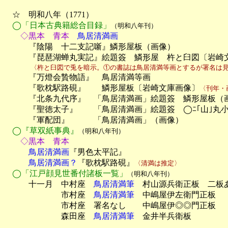
　☆　明和八年（1771）

◯「日本古典籍総合目録」
（明和八年刊）
　　◇黒本　青本
　鳥居清満画

　　　『陰陽　十二支記噺』鱗形屋板（画像）

　　　『琵琶湖蝉丸実記』絵題簽　鱗形屋　杵と臼図〔岩崎
　　　　〈杵と臼図で兎を暗示。①の書誌は鳥居清満等画とするが署名は

　　　『万燈会贄物語』　鳥居清満等画

　　　『歌枕駅路硯』　　鱗形屋板〔岩崎文庫画像〕
〈刊年・
　　　『北条九代序』　「鳥居清満画」絵題簽　鱗形屋板（画
　　　『聖徳太子』　　「鳥居清満画」絵題簽　◯ﾆ｢山｣丸小
　　　『軍配団』　　　「鳥居清満画」（画像）

◯『草双紙事典』
（明和八年刊）
　　◇黒本　青本
　　　鳥居清満画
『男色太平記』
　　　鳥居清満画？
『歌枕駅路硯』
〈清満は推定〉
◯「江戸顔見世番付諸板一覧」
（明和八年刊）
　　　十一月　中村座　
鳥居清満筆
　村山源兵衛正板　二板あ
　　　　　　　市村座　
鳥居清満筆
　中嶋屋伊左衛門正板

　　　　　　　市村座　署名なし　　中嶋屋伊◎◎門正板

　　　　　　　森田座　
鳥居清満筆
　金井半兵衛板
