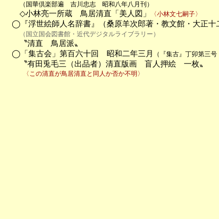
（国華倶楽部遍　吉川忠志　昭和八年八月刊）
　　◇小林亮一所蔵　鳥居清直「美人図」
〈小林文七嗣子〉
　◯『浮世絵師人名辞書』（桑原羊次郎著・教文館・大正十二年(
（国立国会図書館・近代デジタルライブラリー）
　　〝清直　鳥居派〟

　◯「集古会」第百六十回　昭和二年三月
（『集古』丁卯第三号
　　〝有田兎毛三（出品者）清直版画　盲人押絵　一枚〟
　　　〈この清直が鳥居清直と同人か否か不明〉