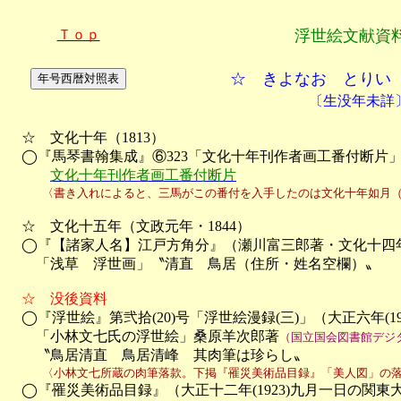
Ｔｏｐ
浮世絵文献資
☆ きよなお とりい
〔生没年未詳
　☆　文化十年（1813）

　◯『馬琴書翰集成』⑥323「文化十年刊作者画工番付断片」（
文化十年刊作者画工番付断片
　　　〈書き入れによると、三馬がこの番付を入手したのは文化十年如月
　☆　文化十五年（文政元年・1844）

　◯『【諸家人名】江戸方角分』（瀬川富三郎著・文化十四年
　　「浅草　浮世画」〝清直　鳥居（住所・姓名空欄）〟

☆　没後資料
　◯『浮世絵』第弐拾(20)号「浮世絵漫録(三)」（大正六年(191
　　「小林文七氏の浮世絵」桑原羊次郎著
（国立国会図書館デジ
　　〝鳥居清直　鳥居清峰　其肉筆は珍らし〟
　　　〈小林文七所蔵の肉筆落款。下掲『罹災美術品目録』「美人図」の

　◯『罹災美術品目録』（大正十二年(1923)九月一日の関