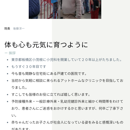
院長
後藤洋一
体も心も元気に育つように
ー 挨拶
東京都板橋区小茂根に小児科を開業していて２０年以上がたちました。
もうすぐ３０年目です
今も昔も閑静な住宅街にある戸建ての医院です。
当初から気軽に相談に来られるアットホームなクリニックを目指してお
りました。
すこしでも皆様のお役に立てれば嬉しく思います。
予防接種外来・一般診療外来・乳幼児健診外来と細かく時間帯をわけて
おり、患者さんにご迷惑をおかけするかと思いますが、何卒ご了承下さ
い。
赤ちゃんだったお子さんが社会人になっている姿をみると感慨深いもの
があります。