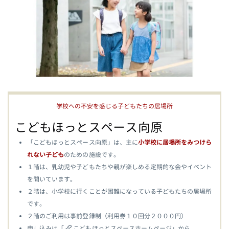
学校への不安を感じる子どもたちの居場所
こどもほっとスペース向原
「こどもほっとスペース向原」は、主に
小学校に居場所をみつけら
れない子ども
のための施設です。
１階は、乳幼児や子どもたちや親が楽しめる定期的な会やイベント
を開いています。
２階は、小学校に行くことが困難になっている子どもたちの居場所
です。
２階のご利用は事前登録制（利用券１０回分２０００円）
申し込みは「
こどもほっとスペースホームページ
」から