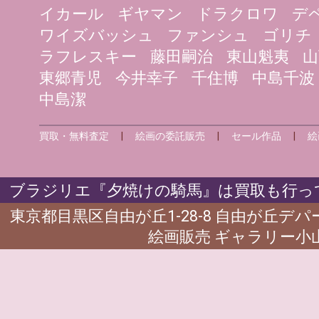
イカール
ギヤマン
ドラクロワ
デ
ワイズバッシュ
ファンシュ
ゴリチ
ラフレスキー
藤田嗣治
東山魁夷
山
東郷青児
今井幸子
千住博
中島千波
中島潔
買取・無料査定
|
絵画の委託販売
|
セール作品
|
絵
ブラジリエ『夕焼けの騎馬』は買取も行って
東京都目黒区自由が丘1-28-8 自由が丘デ
絵画販売 ギャラリー小