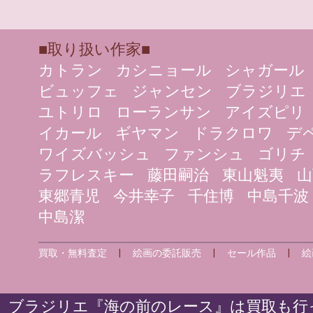
■取り扱い作家■
カトラン
カシニョール
シャガール
ビュッフェ
ジャンセン
ブラジリエ
ユトリロ
ローランサン
アイズピリ
イカール
ギヤマン
ドラクロワ
デ
ワイズバッシュ
ファンシュ
ゴリチ
ラフレスキー
藤田嗣治
東山魁夷
山
東郷青児
今井幸子
千住博
中島千波
中島潔
買取・無料査定
|
絵画の委託販売
|
セール作品
|
絵
ブラジリエ『海の前のレース』は買取も行っ